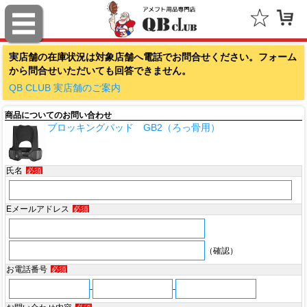
ファナティクス（Fanatics）
実店舗の在庫状況は対象店舗へ電話でお問合せください。フォーム
アウトドアキャップ（Outdoor Cap Company）
から問合せいただいても回答できません。
スポルディング（SPALDING）
QB CLUB 実店舗のご案内
商品についてのお問い合わせ
ミッチェル＆ネス（Mitchell & Ness）
ブロッキングパッド GB2（ろっ骨用）
ポータフォン（PORTAPHONE）
氏名
必須
ギルマンギア（Gilman Gear）
サムプロ（ThumbPRO）
Eメールアドレス
必須
すべて
（確認）
お電話番号
必須
-
-