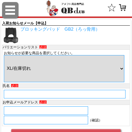
スポルディング（SPALDING）
ミッチェル＆ネス（Mitchell & Ness）
入荷お知らせメール【申込】
ブロッキングパッド GB2（ろっ骨用）
ポータフォン（PORTAPHONE）
ギルマンギア（Gilman Gear）
バリエーションリスト
必須
お知らせが必要な商品を選択してください。
サムプロ（ThumbPRO）
すべて
氏名
必須
お申込メールアドレス
必須
（確認）