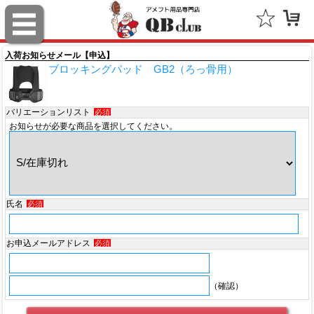
スポルディング（SPALDING）
ミッチェル＆ネス（Mitchell & Ness）
入荷お知らせメール【申込】
ブロッキングパッド GB2（ろっ骨用）
ポータフォン（PORTAPHONE）
ギルマンギア（Gilman Gear）
バリエーションリスト
必須
お知らせが必要な商品を選択してください。
サムプロ（ThumbPRO）
すべて
氏名
必須
お申込メールアドレス
必須
（確認）