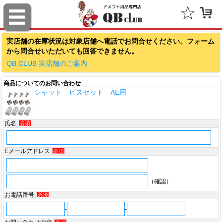
ファナティクス（Fanatics）
実店舗の在庫状況は対象店舗へ電話でお問合せください。フォーム
アウトドアキャップ（Outdoor Cap Company）
から問合せいただいても回答できません。
スポルディング（SPALDING）
QB CLUB 実店舗のご案内
商品についてのお問い合わせ
ミッチェル＆ネス（Mitchell & Ness）
シャット ビスセット AE用
ポータフォン（PORTAPHONE）
氏名
必須
ギルマンギア（Gilman Gear）
サムプロ（ThumbPRO）
Eメールアドレス
必須
すべて
（確認）
お電話番号
必須
-
-