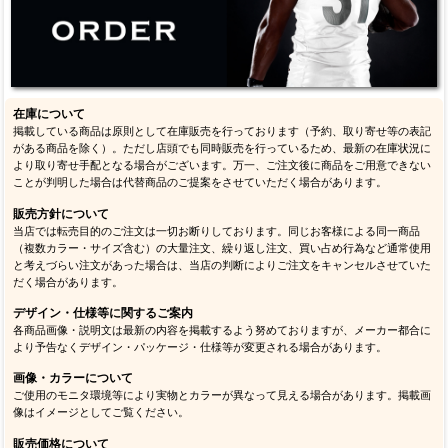
在庫について
掲載している商品は原則として在庫販売を行っております（予約、取り寄せ等の表記
がある商品を除く）。ただし店頭でも同時販売を行っているため、最新の在庫状況に
より取り寄せ手配となる場合がございます。万一、ご注文後に商品をご用意できない
ことが判明した場合は代替商品のご提案をさせていただく場合があります。
販売方針について
当店では転売目的のご注文は一切お断りしております。同じお客様による同一商品
（複数カラー・サイズ含む）の大量注文、繰り返し注文、買い占め行為など通常使用
と考えづらい注文があった場合は、当店の判断によりご注文をキャンセルさせていた
だく場合があります。
デザイン・仕様等に関するご案内
各商品画像・説明文は最新の内容を掲載するよう努めておりますが、メーカー都合に
より予告なくデザイン・パッケージ・仕様等が変更される場合があります。
画像・カラーについて
ご使用のモニタ環境等により実物とカラーが異なって見える場合があります。掲載画
像はイメージとしてご覧ください。
販売価格について