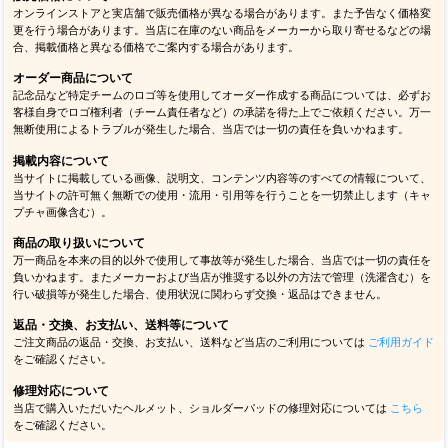
オンラインストアと実店舗で販売価格が異なる場合があります。また予告なく価格変
更を行う場合があります。当店に在庫のない商品をメーカーから取り寄せるなどの場
合、掲載価格と異なる価格でご案内する場合があります。
オーダー商品について
記念品など特定チームのロゴ等を使用してオーダー作成する商品については、必ずお
客様自身でロゴ権利者（チーム責任者など）の承諾を得た上でご依頼ください。万一
無断使用によるトラブルが発生した場合、当店では一切の責任を負いかねます。
掲載内容について
当サイトに掲載している画像、説明文、コンテンツ内容等のすべての情報について、
当サイトの許可無く無断での使用・流用・引用等を行うことを一切禁止します（キャ
プチャ画像含む）。
商品の取り扱いについて
万一商品を本来の目的以外で使用して事故等が発生した場合、当店では一切の責任を
負いかねます。またメーカーおよび当店が推奨する以外の方法で管理（洗濯含む）を
行い破損等が発生した場合、使用状況に関わらず交換・返品はできません。
返品・交換、お支払い、送料等について
ご注文商品の返品・交換、お支払い、送料など当店のご利用については
ご利用ガイド
をご確認ください。
修理対応について
当店で購入いただいたヘルメット、ショルダーパッドの修理対応については
こちら
をご確認ください。