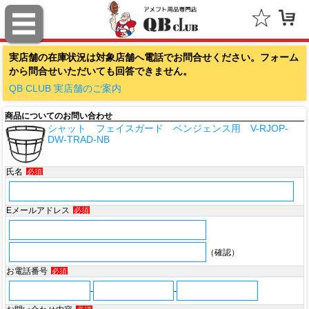
ファナティクス（Fanatics）
実店舗の在庫状況は対象店舗へ電話でお問合せください。フォーム
アウトドアキャップ（Outdoor Cap Company）
から問合せいただいても回答できません。
スポルディング（SPALDING）
QB CLUB 実店舗のご案内
商品についてのお問い合わせ
ミッチェル＆ネス（Mitchell & Ness）
シャット フェイスガード ベンジェンス用 V-RJOP-
DW-TRAD-NB
ポータフォン（PORTAPHONE）
氏名
必須
ギルマンギア（Gilman Gear）
サムプロ（ThumbPRO）
Eメールアドレス
必須
すべて
（確認）
お電話番号
必須
-
-