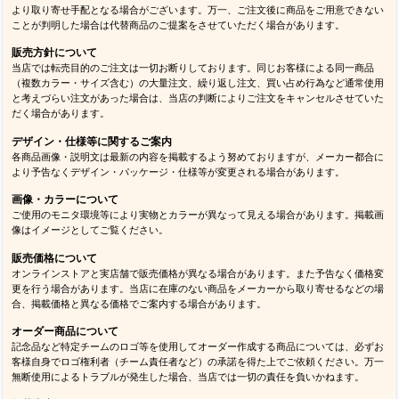
より取り寄せ手配となる場合がございます。万一、ご注文後に商品をご用意できない
ことが判明した場合は代替商品のご提案をさせていただく場合があります。
販売方針について
当店では転売目的のご注文は一切お断りしております。同じお客様による同一商品
（複数カラー・サイズ含む）の大量注文、繰り返し注文、買い占め行為など通常使用
と考えづらい注文があった場合は、当店の判断によりご注文をキャンセルさせていた
だく場合があります。
デザイン・仕様等に関するご案内
各商品画像・説明文は最新の内容を掲載するよう努めておりますが、メーカー都合に
より予告なくデザイン・パッケージ・仕様等が変更される場合があります。
画像・カラーについて
ご使用のモニタ環境等により実物とカラーが異なって見える場合があります。掲載画
像はイメージとしてご覧ください。
販売価格について
オンラインストアと実店舗で販売価格が異なる場合があります。また予告なく価格変
更を行う場合があります。当店に在庫のない商品をメーカーから取り寄せるなどの場
合、掲載価格と異なる価格でご案内する場合があります。
オーダー商品について
記念品など特定チームのロゴ等を使用してオーダー作成する商品については、必ずお
客様自身でロゴ権利者（チーム責任者など）の承諾を得た上でご依頼ください。万一
無断使用によるトラブルが発生した場合、当店では一切の責任を負いかねます。