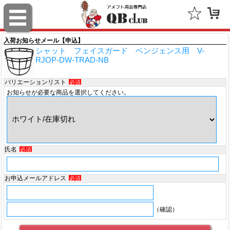
スポルディング（SPALDING）
ミッチェル＆ネス（Mitchell & Ness）
入荷お知らせメール【申込】
シャット フェイスガード ベンジェンス用 V-
ポータフォン（PORTAPHONE）
RJOP-DW-TRAD-NB
ギルマンギア（Gilman Gear）
バリエーションリスト
必須
お知らせが必要な商品を選択してください。
サムプロ（ThumbPRO）
すべて
氏名
必須
お申込メールアドレス
必須
（確認）