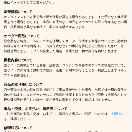
像はイメージとしてご覧ください。
販売価格について
オンラインストアと実店舗で販売価格が異なる場合があります。また予告なく価格変
更を行う場合があります。当店に在庫のない商品をメーカーから取り寄せるなどの場
合、掲載価格と異なる価格でご案内する場合があります。
オーダー商品について
記念品など特定チームのロゴ等を使用してオーダー作成する商品については、必ずお
客様自身でロゴ権利者（チーム責任者など）の承諾を得た上でご依頼ください。万一
無断使用によるトラブルが発生した場合、当店では一切の責任を負いかねます。
掲載内容について
当サイトに掲載している画像、説明文、コンテンツ内容等のすべての情報について、
当サイトの許可無く無断での使用・流用・引用等を行うことを一切禁止します（キャ
プチャ画像含む）。
商品の取り扱いについて
万一商品を本来の目的以外で使用して事故等が発生した場合、当店では一切の責任を
負いかねます。またメーカーおよび当店が推奨する以外の方法で管理（洗濯含む）を
行い破損等が発生した場合、使用状況に関わらず交換・返品はできません。
返品・交換、お支払い、送料等について
ご注文商品の返品・交換、お支払い、送料など当店のご利用については
ご利用ガイド
をご確認ください。
修理対応について