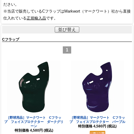
ださい。
※当店で販売しているCフラップはMarkwort（マークワート）社から直接
仕入れている
正規輸入品
です。
並び替え
Cフラップ
1
［野球用品］マークワート Cフラッ
［野球用品］マークワート Cフラッ
プ フェイスプロテクター ダークグリ
プ フェイスプロテクター パープル
ーン
特別価格
4,580円
(税込)
特別価格
4,580円
(税込)