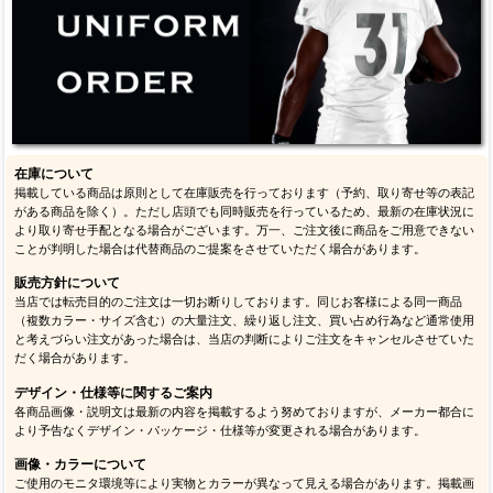
在庫について
掲載している商品は原則として在庫販売を行っております（予約、取り寄せ等の表記
がある商品を除く）。ただし店頭でも同時販売を行っているため、最新の在庫状況に
より取り寄せ手配となる場合がございます。万一、ご注文後に商品をご用意できない
ことが判明した場合は代替商品のご提案をさせていただく場合があります。
販売方針について
当店では転売目的のご注文は一切お断りしております。同じお客様による同一商品
（複数カラー・サイズ含む）の大量注文、繰り返し注文、買い占め行為など通常使用
と考えづらい注文があった場合は、当店の判断によりご注文をキャンセルさせていた
だく場合があります。
デザイン・仕様等に関するご案内
各商品画像・説明文は最新の内容を掲載するよう努めておりますが、メーカー都合に
より予告なくデザイン・パッケージ・仕様等が変更される場合があります。
画像・カラーについて
ご使用のモニタ環境等により実物とカラーが異なって見える場合があります。掲載画