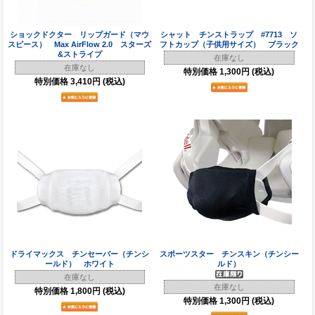
ショックドクター リップガード（マウ
シャット チンストラップ #7713 ソ
スピース） Max AirFlow 2.0 スターズ
フトカップ（子供用サイズ） ブラック
&ストライプ
在庫なし
在庫なし
特別価格
1,300円
(税込)
特別価格
3,410円
(税込)
ドライマックス チンセーバー（チンシ
スポーツスター チンスキン（チンシー
ールド） ホワイト
ルド）
在庫なし
在庫なし
特別価格
1,800円
(税込)
特別価格
1,300円
(税込)