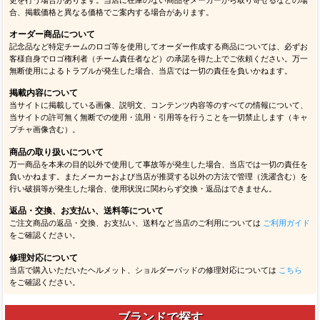
デザイン・仕様等に関するご案内
各商品画像・説明文は最新の内容を掲載するよう努めておりますが、メーカー都合に
より予告なくデザイン・パッケージ・仕様等が変更される場合があります。
画像・カラーについて
ご使用のモニタ環境等により実物とカラーが異なって見える場合があります。掲載画
像はイメージとしてご覧ください。
販売価格について
オンラインストアと実店舗で販売価格が異なる場合があります。また予告なく価格変
更を行う場合があります。当店に在庫のない商品をメーカーから取り寄せるなどの場
合、掲載価格と異なる価格でご案内する場合があります。
オーダー商品について
記念品など特定チームのロゴ等を使用してオーダー作成する商品については、必ずお
客様自身でロゴ権利者（チーム責任者など）の承諾を得た上でご依頼ください。万一
無断使用によるトラブルが発生した場合、当店では一切の責任を負いかねます。
掲載内容について
当サイトに掲載している画像、説明文、コンテンツ内容等のすべての情報について、
当サイトの許可無く無断での使用・流用・引用等を行うことを一切禁止します（キャ
プチャ画像含む）。
商品の取り扱いについて
万一商品を本来の目的以外で使用して事故等が発生した場合、当店では一切の責任を
負いかねます。またメーカーおよび当店が推奨する以外の方法で管理（洗濯含む）を
行い破損等が発生した場合、使用状況に関わらず交換・返品はできません。