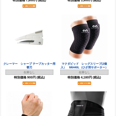
特別価格
7,800円
(税込)
特別価格
3,900円
(税込)
クレーマー シャープ テープカッター用
マクダビッド レッグスリーブ(2個
替刃
入） M6440L（ひざ用サポーター）
在庫なし
在庫なし
特別価格
900円
(税込)
特別価格
4,180円
(税込)