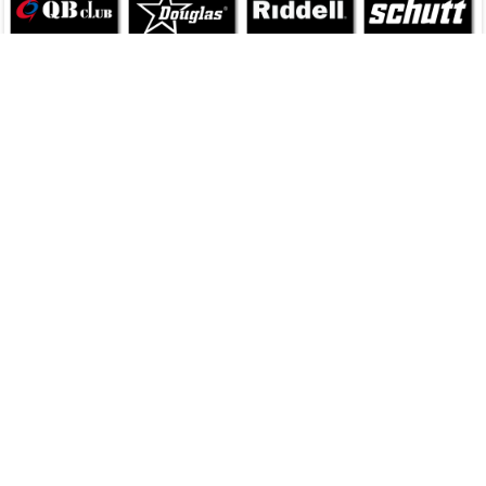
当サイトの許可無く無断での使用・流用・引用等を行うことを一切禁止します（キャ
プチャ画像含む）。
商品の取り扱いについて
万一商品を本来の目的以外で使用して事故等が発生した場合、当店では一切の責任を
負いかねます。またメーカーおよび当店が推奨する以外の方法で管理（洗濯含む）を
行い破損等が発生した場合、使用状況に関わらず交換・返品はできません。
返品・交換、お支払い、送料等について
ご注文商品の返品・交換、お支払い、送料など当店のご利用については
ご利用ガイド
をご確認ください。
修理対応について
当店で購入いただいたヘルメット、ショルダーパッドの修理対応については
こちら
をご確認ください。
ブランドで探す