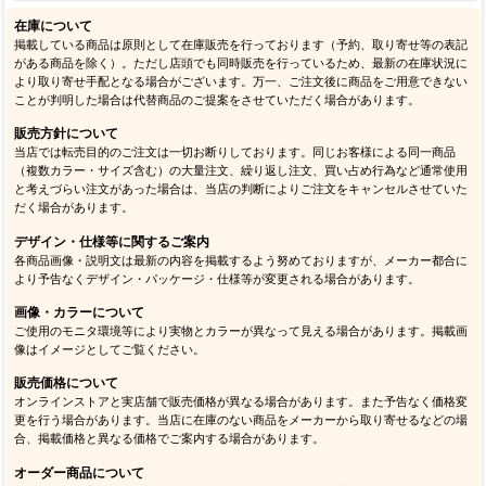
プ オレゴン大学
プ UCバークレー（CAL）
特別価格
1,600円
(税込)
特別価格
1,600円
(税込)
>
1
2
3
4
…
9
在庫について
掲載している商品は原則として在庫販売を行っております（予約、取り寄せ等の表記
がある商品を除く）。ただし店頭でも同時販売を行っているため、最新の在庫状況に
より取り寄せ手配となる場合がございます。万一、ご注文後に商品をご用意できない
ことが判明した場合は代替商品のご提案をさせていただく場合があります。