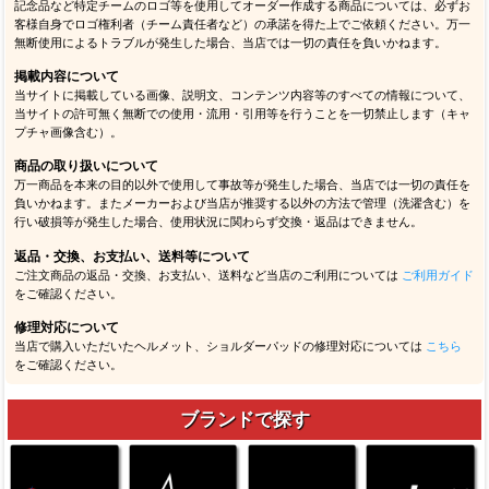
販売方針について
当店では転売目的のご注文は一切お断りしております。同じお客様による同一商品
（複数カラー・サイズ含む）の大量注文、繰り返し注文、買い占め行為など通常使用
と考えづらい注文があった場合は、当店の判断によりご注文をキャンセルさせていた
だく場合があります。
デザイン・仕様等に関するご案内
各商品画像・説明文は最新の内容を掲載するよう努めておりますが、メーカー都合に
より予告なくデザイン・パッケージ・仕様等が変更される場合があります。
画像・カラーについて
ご使用のモニタ環境等により実物とカラーが異なって見える場合があります。掲載画
像はイメージとしてご覧ください。
販売価格について
オンラインストアと実店舗で販売価格が異なる場合があります。また予告なく価格変
更を行う場合があります。当店に在庫のない商品をメーカーから取り寄せるなどの場
合、掲載価格と異なる価格でご案内する場合があります。
オーダー商品について
記念品など特定チームのロゴ等を使用してオーダー作成する商品については、必ずお
客様自身でロゴ権利者（チーム責任者など）の承諾を得た上でご依頼ください。万一
無断使用によるトラブルが発生した場合、当店では一切の責任を負いかねます。
掲載内容について
当サイトに掲載している画像、説明文、コンテンツ内容等のすべての情報について、