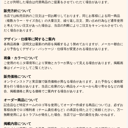
ことが判明した場合は代替商品のご提案をさせていただく場合があります。
販売方針について
当店では転売目的のご注文は一切お断りしております。同じお客様による同一商品
（複数カラー・サイズ含む）の大量注文、繰り返し注文、買い占め行為など通常使用
と考えづらい注文があった場合は、当店の判断によりご注文をキャンセルさせていた
だく場合があります。
デザイン・仕様等に関するご案内
各商品画像・説明文は最新の内容を掲載するよう努めておりますが、メーカー都合に
より予告なくデザイン・パッケージ・仕様等が変更される場合があります。
画像・カラーについて
ご使用のモニタ環境等により実物とカラーが異なって見える場合があります。掲載画
像はイメージとしてご覧ください。
販売価格について
オンラインストアと実店舗で販売価格が異なる場合があります。また予告なく価格変
更を行う場合があります。当店に在庫のない商品をメーカーから取り寄せるなどの場
合、掲載価格と異なる価格でご案内する場合があります。
オーダー商品について
記念品など特定チームのロゴ等を使用してオーダー作成する商品については、必ずお
客様自身でロゴ権利者（チーム責任者など）の承諾を得た上でご依頼ください。万一
無断使用によるトラブルが発生した場合、当店では一切の責任を負いかねます。
掲載内容について