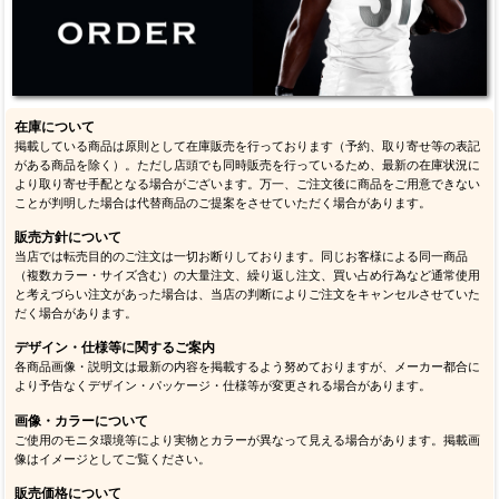
在庫について
掲載している商品は原則として在庫販売を行っております（予約、取り寄せ等の表記
がある商品を除く）。ただし店頭でも同時販売を行っているため、最新の在庫状況に
より取り寄せ手配となる場合がございます。万一、ご注文後に商品をご用意できない
ことが判明した場合は代替商品のご提案をさせていただく場合があります。
販売方針について
当店では転売目的のご注文は一切お断りしております。同じお客様による同一商品
（複数カラー・サイズ含む）の大量注文、繰り返し注文、買い占め行為など通常使用
と考えづらい注文があった場合は、当店の判断によりご注文をキャンセルさせていた
だく場合があります。
デザイン・仕様等に関するご案内
各商品画像・説明文は最新の内容を掲載するよう努めておりますが、メーカー都合に
より予告なくデザイン・パッケージ・仕様等が変更される場合があります。
画像・カラーについて
ご使用のモニタ環境等により実物とカラーが異なって見える場合があります。掲載画
像はイメージとしてご覧ください。
販売価格について