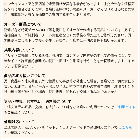
オンラインストアと実店舗で販売価格が異なる場合があります。また予告なく価格変
更を行う場合があります。当店に在庫のない商品をメーカーから取り寄せるなどの場
合、掲載価格と異なる価格でご案内する場合があります。
オーダー商品について
記念品など特定チームのロゴ等を使用してオーダー作成する商品については、必ずお
客様自身でロゴ権利者（チーム責任者など）の承諾を得た上でご依頼ください。万一
無断使用によるトラブルが発生した場合、当店では一切の責任を負いかねます。
掲載内容について
当サイトに掲載している画像、説明文、コンテンツ内容等のすべての情報について、
当サイトの許可無く無断での使用・流用・引用等を行うことを一切禁止します（キャ
プチャ画像含む）。
商品の取り扱いについて
万一商品を本来の目的以外で使用して事故等が発生した場合、当店では一切の責任を
負いかねます。またメーカーおよび当店が推奨する以外の方法で管理（洗濯含む）を
行い破損等が発生した場合、使用状況に関わらず交換・返品はできません。
返品・交換、お支払い、送料等について
ご注文商品の返品・交換、お支払い、送料など当店のご利用については
ご利用ガイド
をご確認ください。
修理対応について
当店で購入いただいたヘルメット、ショルダーパッドの修理対応については
こちら
をご確認ください。