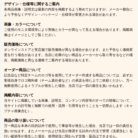
デザイン・仕様等に関するご案内
各商品画像・説明文は最新の内容を掲載するよう努めておりますが、メーカー都合に
より予告なくデザイン・パッケージ・仕様等が変更される場合があります。
画像・カラーについて
ご使用のモニタ環境等により実物とカラーが異なって見える場合があります。掲載画
像はイメージとしてご覧ください。
販売価格について
オンラインストアと実店舗で販売価格が異なる場合があります。また予告なく価格変
更を行う場合があります。当店に在庫のない商品をメーカーから取り寄せるなどの場
合、掲載価格と異なる価格でご案内する場合があります。
オーダー商品について
記念品など特定チームのロゴ等を使用してオーダー作成する商品については、必ずお
客様自身でロゴ権利者（チーム責任者など）の承諾を得た上でご依頼ください。万一
無断使用によるトラブルが発生した場合、当店では一切の責任を負いかねます。
掲載内容について
当サイトに掲載している画像、説明文、コンテンツ内容等のすべての情報について、
当サイトの許可無く無断での使用・流用・引用等を行うことを一切禁止します（キャ
プチャ画像含む）。
商品の取り扱いについて
万一商品を本来の目的以外で使用して事故等が発生した場合、当店では一切の責任を
負いかねます。またメーカーおよび当店が推奨する以外の方法で管理（洗濯含む）を
行い破損等が発生した場合、使用状況に関わらず交換・返品はできません。