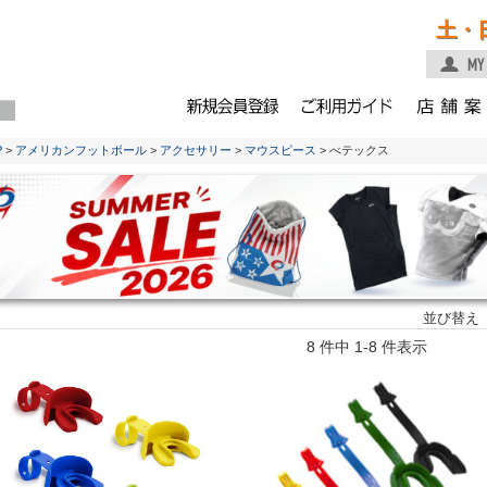
土・
P
>
アメリカンフットボール
>
アクセサリー
>
マウスピース
> べテックス
並び替え
8 件中 1-8 件表示