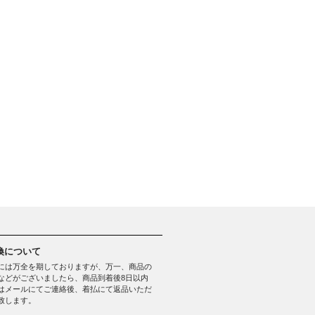
換について
には万全を期しておりますが、万一、商品の
などがございましたら、商品到着後8日以内
はメールにてご連絡後、着払にて返品いただ
致します。