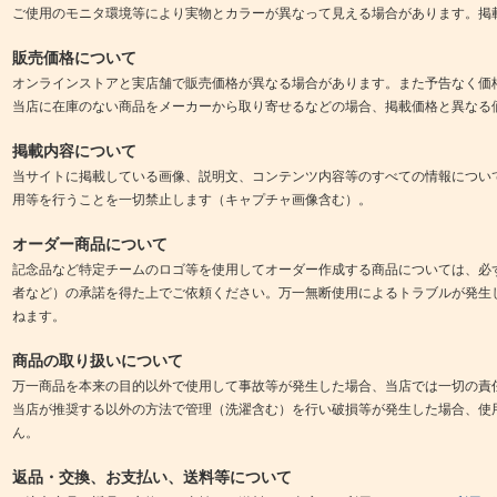
ご使用のモニタ環境等により実物とカラーが異なって見える場合があります。掲
販売価格について
オンラインストアと実店舗で販売価格が異なる場合があります。また予告なく価
当店に在庫のない商品をメーカーから取り寄せるなどの場合、掲載価格と異なる
掲載内容について
当サイトに掲載している画像、説明文、コンテンツ内容等のすべての情報につい
用等を行うことを一切禁止します（キャプチャ画像含む）。
オーダー商品について
記念品など特定チームのロゴ等を使用してオーダー作成する商品については、必
者など）の承諾を得た上でご依頼ください。万一無断使用によるトラブルが発生
ねます。
商品の取り扱いについて
万一商品を本来の目的以外で使用して事故等が発生した場合、当店では一切の責
当店が推奨する以外の方法で管理（洗濯含む）を行い破損等が発生した場合、使
ん。
返品・交換、お支払い、送料等について