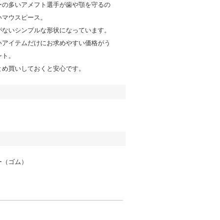
ーの多いアメフト選手が歯や顎を守るの
いマウスピース。
がないシンプルな形状になっています。
いアイテムだけにお求めやすい価格がう
ント。
とめ買いしておくと安心です。
ー（ゴム）