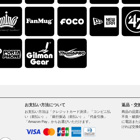
お支払い方法について
返品・交
お支払い方法は「クレジットカード決済」「コンビニ払
商品の品質
い（前払い）」「銀行振込（前払い）」「代金引換」
不良・破損
「Amazon Pay」からお選びいただけます。
に電話また
ければ交換
。