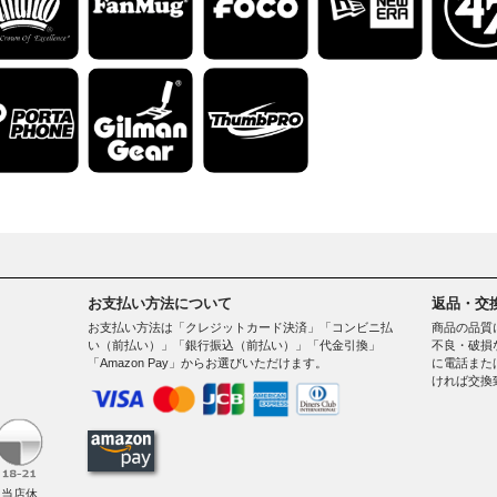
お支払い方法について
返品・交
お支払い方法は「クレジットカード決済」「コンビニ払
商品の品質
い（前払い）」「銀行振込（前払い）」「代金引換」
不良・破損
「Amazon Pay」からお選びいただけます。
に電話また
ければ交換
。
（当店休