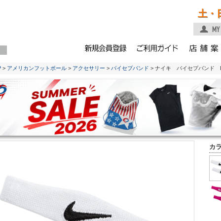
土・
P
>
アメリカンフットボール
>
アクセサリー
>
バイセプバンド
> ナイキ バイセプバンド DR
カ