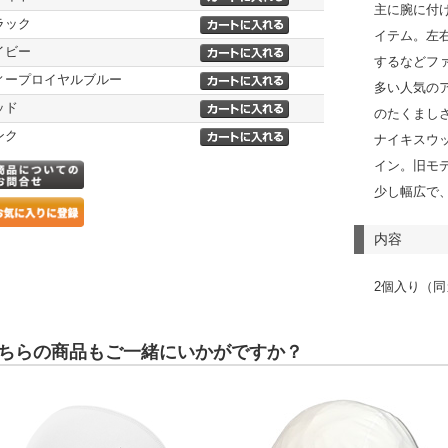
主に腕に付
ラック
イテム。左
イビー
するなどフ
ィープロイヤルブルー
多い人気の
ッド
のたくまし
ンク
ナイキスウ
イン。旧モデ
少し幅広で
内容
2個入り（
ちらの商品もご一緒にいかがですか？