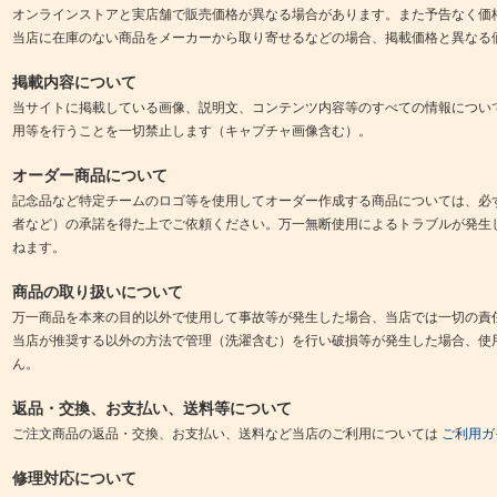
オンラインストアと実店舗で販売価格が異なる場合があります。また予告なく価
当店に在庫のない商品をメーカーから取り寄せるなどの場合、掲載価格と異なる
掲載内容について
当サイトに掲載している画像、説明文、コンテンツ内容等のすべての情報につい
用等を行うことを一切禁止します（キャプチャ画像含む）。
オーダー商品について
記念品など特定チームのロゴ等を使用してオーダー作成する商品については、必
者など）の承諾を得た上でご依頼ください。万一無断使用によるトラブルが発生
ねます。
商品の取り扱いについて
万一商品を本来の目的以外で使用して事故等が発生した場合、当店では一切の責
当店が推奨する以外の方法で管理（洗濯含む）を行い破損等が発生した場合、使
ん。
返品・交換、お支払い、送料等について
ご注文商品の返品・交換、お支払い、送料など当店のご利用については
ご利用ガ
修理対応について