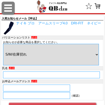
スポルディング（SPALDING）
ミッチェル＆ネス（Mitchell & Ness）
入荷お知らせメール【申込】
ナイキ プロ アームスリーブ4.0 DRI-FIT ネイビー
ポータフォン（PORTAPHONE）
ギルマンギア（Gilman Gear）
バリエーションリスト
必須
お知らせが必要な商品を選択してください。
サムプロ（ThumbPRO）
すべて
氏名
必須
お申込メールアドレス
必須
（確認）