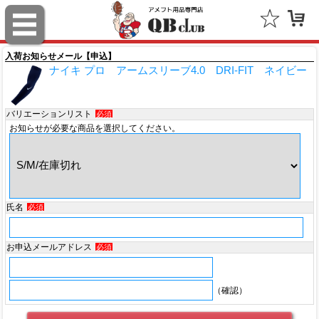
スポルディング（SPALDING）
ミッチェル＆ネス（Mitchell & Ness）
入荷お知らせメール【申込】
ナイキ プロ アームスリーブ4.0 DRI-FIT ネイビー
ポータフォン（PORTAPHONE）
ギルマンギア（Gilman Gear）
バリエーションリスト
必須
お知らせが必要な商品を選択してください。
サムプロ（ThumbPRO）
すべて
氏名
必須
お申込メールアドレス
必須
（確認）