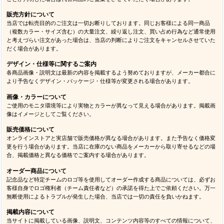
販売方針について
当店では転売目的のご注文は一切お断りしております。同じお客様による同一商品
（複数カラー・サイズ含む）の大量注文、繰り返し注文、買い占め行為など通常使用
と考えづらい注文があった場合は、当店の判断によりご注文をキャンセルさせていた
だく場合があります。
デザイン・仕様等に関するご案内
各商品画像・説明文は最新の内容を掲載するよう努めておりますが、メーカー都合に
より予告なくデザイン・パッケージ・仕様等が変更される場合があります。
画像・カラーについて
ご使用のモニタ環境等により実物とカラーが異なって見える場合があります。掲載画
像はイメージとしてご覧ください。
販売価格について
オンラインストアと実店舗で販売価格が異なる場合があります。また予告なく価格変
更を行う場合があります。当店に在庫のない商品をメーカーから取り寄せるなどの場
合、掲載価格と異なる価格でご案内する場合があります。
オーダー商品について
記念品など特定チームのロゴ等を使用してオーダー作成する商品については、必ずお
客様自身でロゴ権利者（チーム責任者など）の承諾を得た上でご依頼ください。万一
無断使用によるトラブルが発生した場合、当店では一切の責任を負いかねます。
掲載内容について
当サイトに掲載している画像、説明文、コンテンツ内容等のすべての情報について、