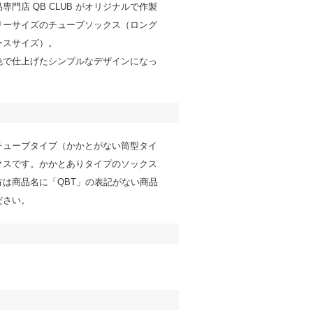
専門店 QB CLUB がオリジナルで作製
リーサイズのチューブソックス（ロング
ースサイズ）。
色で仕上げたシンプルなデザインになっ
チューブタイプ（かかとがない筒型タイ
クスです。かかとありタイプのソックス
方は商品名に「QBT」の表記がない商品
ださい。