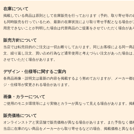
在庫について
掲載している商品は原則として在庫販売を行っております（予約、取り寄せ等の
も同時販売を行っているため、最新の在庫状況により取り寄せ手配となる場合が
用意できないことが判明した場合は代替商品のご提案をさせていただく場合があ
販売方針について
当店では転売目的のご注文は一切お断りしております。同じお客様による同一商
文、繰り返し注文、買い占め行為など通常使用と考えづらい注文があった場合は
させていただく場合があります。
デザイン・仕様等に関するご案内
各商品画像・説明文は最新の内容を掲載するよう努めておりますが、メーカー都
ジ・仕様等が変更される場合があります。
画像・カラーについて
ご使用のモニタ環境等により実物とカラーが異なって見える場合があります。掲
販売価格について
オンラインストアと実店舗で販売価格が異なる場合があります。また予告なく価
当店に在庫のない商品をメーカーから取り寄せるなどの場合、掲載価格と異なる