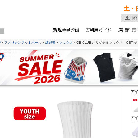
土・
P
>
アメリカンフットボール
>
練習着
>
ソックス
> QB CLUB オリジナルソックス QB
ア
ア