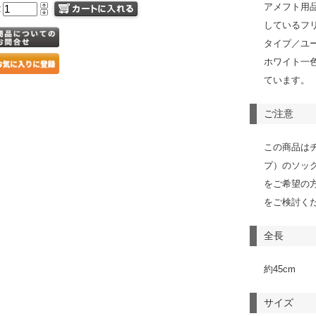
アメフト用品
量
しているフ
タイプ／ユ
ホワイト一
ています。
ご注意
この商品は
プ）のソッ
をご希望の
をご検討く
全長
約45cm
サイズ