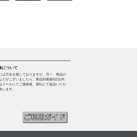
換について
には万全を期しておりますが、万一、商品の
などがございましたら、商品到着後8日以内
はメールにてご連絡後、着払にて返品いただ
致します。