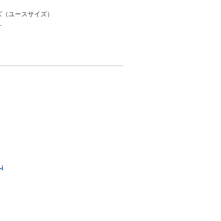
ズ（ユースサイズ）
す
i