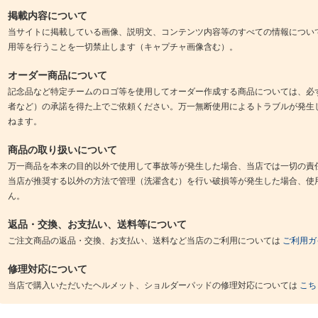
掲載内容について
当サイトに掲載している画像、説明文、コンテンツ内容等のすべての情報につい
用等を行うことを一切禁止します（キャプチャ画像含む）。
オーダー商品について
記念品など特定チームのロゴ等を使用してオーダー作成する商品については、必
者など）の承諾を得た上でご依頼ください。万一無断使用によるトラブルが発生
ねます。
商品の取り扱いについて
万一商品を本来の目的以外で使用して事故等が発生した場合、当店では一切の責
当店が推奨する以外の方法で管理（洗濯含む）を行い破損等が発生した場合、使
ん。
返品・交換、お支払い、送料等について
ご注文商品の返品・交換、お支払い、送料など当店のご利用については
ご利用ガ
修理対応について
当店で購入いただいたヘルメット、ショルダーパッドの修理対応については
こち