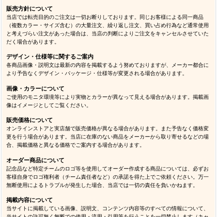
販売方針について
当店では転売目的のご注文は一切お断りしております。同じお客様による同一商品
（複数カラー・サイズ含む）の大量注文、繰り返し注文、買い占め行為など通常使用
と考えづらい注文があった場合は、当店の判断によりご注文をキャンセルさせていた
だく場合があります。
デザイン・仕様等に関するご案内
各商品画像・説明文は最新の内容を掲載するよう努めておりますが、メーカー都合に
より予告なくデザイン・パッケージ・仕様等が変更される場合があります。
画像・カラーについて
ご使用のモニタ環境等により実物とカラーが異なって見える場合があります。掲載画
像はイメージとしてご覧ください。
販売価格について
オンラインストアと実店舗で販売価格が異なる場合があります。また予告なく価格変
更を行う場合があります。当店に在庫のない商品をメーカーから取り寄せるなどの場
合、掲載価格と異なる価格でご案内する場合があります。
オーダー商品について
記念品など特定チームのロゴ等を使用してオーダー作成する商品については、必ずお
客様自身でロゴ権利者（チーム責任者など）の承諾を得た上でご依頼ください。万一
無断使用によるトラブルが発生した場合、当店では一切の責任を負いかねます。
掲載内容について
当サイトに掲載している画像、説明文、コンテンツ内容等のすべての情報について、
当サイトの許可無く無断での使用・流用・引用等を行うことを一切禁止します（キャ