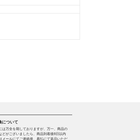
換について
には万全を期しておりますが、万一、商品の
などがございましたら、商品到着後8日以内
はメールにてご連絡後、着払にて返品いただ