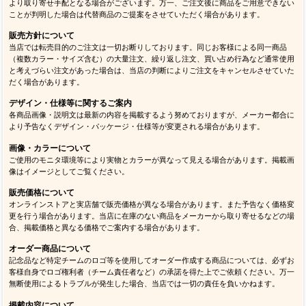
より取り寄せ手配となる場合がございます。万一、ご注文後に商品をご用意できない
ことが判明した場合は代替商品のご提案をさせていただく場合があります。
販売方針について
当店では転売目的のご注文は一切お断りしております。同じお客様による同一商品
（複数カラー・サイズ含む）の大量注文、繰り返し注文、買い占め行為など通常使用
と考えづらい注文があった場合は、当店の判断によりご注文をキャンセルさせていた
だく場合があります。
デザイン・仕様等に関するご案内
各商品画像・説明文は最新の内容を掲載するよう努めておりますが、メーカー都合に
より予告なくデザイン・パッケージ・仕様等が変更される場合があります。
画像・カラーについて
ご使用のモニタ環境等により実物とカラーが異なって見える場合があります。掲載画
像はイメージとしてご覧ください。
販売価格について
オンラインストアと実店舗で販売価格が異なる場合があります。また予告なく価格変
更を行う場合があります。当店に在庫のない商品をメーカーから取り寄せるなどの場
合、掲載価格と異なる価格でご案内する場合があります。
オーダー商品について
記念品など特定チームのロゴ等を使用してオーダー作成する商品については、必ずお
客様自身でロゴ権利者（チーム責任者など）の承諾を得た上でご依頼ください。万一
無断使用によるトラブルが発生した場合、当店では一切の責任を負いかねます。
掲載内容について