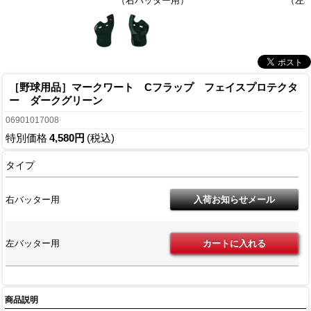
（右バッター用）
（左
［野球用品］マークワート Cフラップ フェイスプロテクタ
ー ダークグリーン
06901017008
特別価格
4,580円
(税込)
タイプ
右バッター用
左バッター用
商品説明