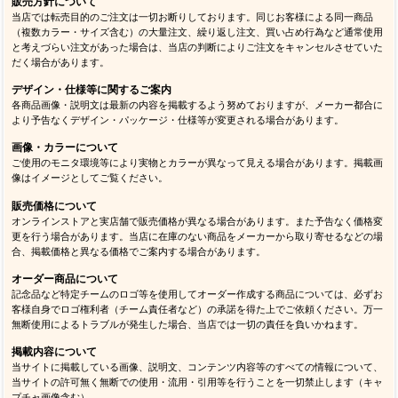
販売方針について
当店では転売目的のご注文は一切お断りしております。同じお客様による同一商品
（複数カラー・サイズ含む）の大量注文、繰り返し注文、買い占め行為など通常使用
と考えづらい注文があった場合は、当店の判断によりご注文をキャンセルさせていた
だく場合があります。
デザイン・仕様等に関するご案内
各商品画像・説明文は最新の内容を掲載するよう努めておりますが、メーカー都合に
より予告なくデザイン・パッケージ・仕様等が変更される場合があります。
画像・カラーについて
ご使用のモニタ環境等により実物とカラーが異なって見える場合があります。掲載画
像はイメージとしてご覧ください。
販売価格について
オンラインストアと実店舗で販売価格が異なる場合があります。また予告なく価格変
更を行う場合があります。当店に在庫のない商品をメーカーから取り寄せるなどの場
合、掲載価格と異なる価格でご案内する場合があります。
オーダー商品について
記念品など特定チームのロゴ等を使用してオーダー作成する商品については、必ずお
客様自身でロゴ権利者（チーム責任者など）の承諾を得た上でご依頼ください。万一
無断使用によるトラブルが発生した場合、当店では一切の責任を負いかねます。
掲載内容について
当サイトに掲載している画像、説明文、コンテンツ内容等のすべての情報について、
当サイトの許可無く無断での使用・流用・引用等を行うことを一切禁止します（キャ
プチャ画像含む）。