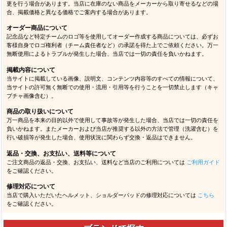
更を行う場合があります。当店に在庫のない商品をメーカーから取り寄せるなどの場
合、掲載価格と異なる価格でご案内する場合があります。
オーダー商品について
記念品など特定チームのロゴ等を使用してオーダー作成する商品については、必ずお
客様自身でロゴ権利者（チーム責任者など）の承諾を得た上でご依頼ください。万一
無断使用によるトラブルが発生した場合、当店では一切の責任を負いかねます。
掲載内容について
当サイトに掲載している画像、説明文、コンテンツ内容等のすべての情報について、
当サイトの許可無く無断での使用・流用・引用等を行うことを一切禁止します（キャ
プチャ画像含む）。
商品の取り扱いについて
万一商品を本来の目的以外で使用して事故等が発生した場合、当店では一切の責任を
負いかねます。またメーカーおよび当店が推奨する以外の方法で管理（洗濯含む）を
行い破損等が発生した場合、使用状況に関わらず交換・返品はできません。
返品・交換、お支払い、送料等について
ご注文商品の返品・交換、お支払い、送料など当店のご利用については
ご利用ガイド
をご確認ください。
修理対応について
当店で購入いただいたヘルメット、ショルダーパッドの修理対応については
こちら
をご確認ください。