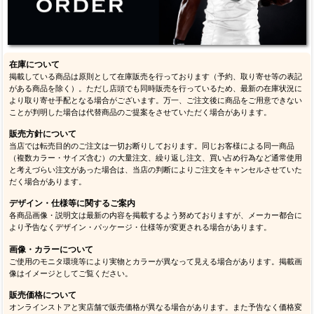
在庫について
掲載している商品は原則として在庫販売を行っております（予約、取り寄せ等の表記
がある商品を除く）。ただし店頭でも同時販売を行っているため、最新の在庫状況に
より取り寄せ手配となる場合がございます。万一、ご注文後に商品をご用意できない
ことが判明した場合は代替商品のご提案をさせていただく場合があります。
販売方針について
当店では転売目的のご注文は一切お断りしております。同じお客様による同一商品
（複数カラー・サイズ含む）の大量注文、繰り返し注文、買い占め行為など通常使用
と考えづらい注文があった場合は、当店の判断によりご注文をキャンセルさせていた
だく場合があります。
デザイン・仕様等に関するご案内
各商品画像・説明文は最新の内容を掲載するよう努めておりますが、メーカー都合に
より予告なくデザイン・パッケージ・仕様等が変更される場合があります。
画像・カラーについて
ご使用のモニタ環境等により実物とカラーが異なって見える場合があります。掲載画
像はイメージとしてご覧ください。
販売価格について
オンラインストアと実店舗で販売価格が異なる場合があります。また予告なく価格変