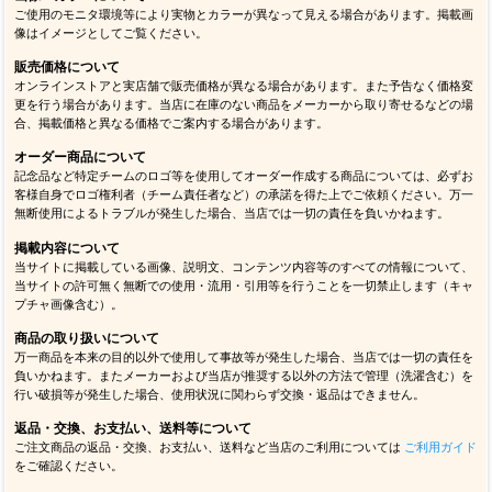
ご使用のモニタ環境等により実物とカラーが異なって見える場合があります。掲載画
像はイメージとしてご覧ください。
販売価格について
オンラインストアと実店舗で販売価格が異なる場合があります。また予告なく価格変
更を行う場合があります。当店に在庫のない商品をメーカーから取り寄せるなどの場
合、掲載価格と異なる価格でご案内する場合があります。
オーダー商品について
記念品など特定チームのロゴ等を使用してオーダー作成する商品については、必ずお
客様自身でロゴ権利者（チーム責任者など）の承諾を得た上でご依頼ください。万一
無断使用によるトラブルが発生した場合、当店では一切の責任を負いかねます。
掲載内容について
当サイトに掲載している画像、説明文、コンテンツ内容等のすべての情報について、
当サイトの許可無く無断での使用・流用・引用等を行うことを一切禁止します（キャ
プチャ画像含む）。
商品の取り扱いについて
万一商品を本来の目的以外で使用して事故等が発生した場合、当店では一切の責任を
負いかねます。またメーカーおよび当店が推奨する以外の方法で管理（洗濯含む）を
行い破損等が発生した場合、使用状況に関わらず交換・返品はできません。
返品・交換、お支払い、送料等について
ご注文商品の返品・交換、お支払い、送料など当店のご利用については
ご利用ガイド
をご確認ください。