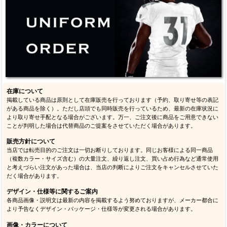
在庫について
掲載している商品は原則として在庫販売を行っております（予約、取り寄せ等の表記
がある商品を除く）。ただし店頭でも同時販売を行っているため、最新の在庫状況に
より取り寄せ手配となる場合がございます。万一、ご注文後に商品をご用意できない
ことが判明した場合は代替商品のご提案をさせていただく場合があります。
販売方針について
当店では転売目的のご注文は一切お断りしております。同じお客様による同一商品
（複数カラー・サイズ含む）の大量注文、繰り返し注文、買い占め行為など通常使用
と考えづらい注文があった場合は、当店の判断によりご注文をキャンセルさせていた
だく場合があります。
デザイン・仕様等に関するご案内
各商品画像・説明文は最新の内容を掲載するよう努めておりますが、メーカー都合に
より予告なくデザイン・パッケージ・仕様等が変更される場合があります。
画像・カラーについて