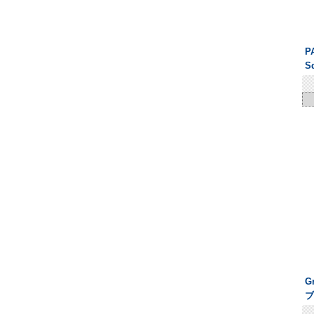
P
S
G