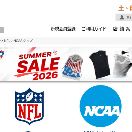
土・
P
> NFL／NCAA グッズ