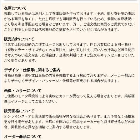
在庫について
掲載している商品は原則として在庫販売を行っております（予約、取り寄せ等の表記
がある商品を除く）。ただし店頭でも同時販売を行っているため、最新の在庫状況に
より取り寄せ手配となる場合がございます。万一、ご注文後に商品をご用意できない
ことが判明した場合は代替商品のご提案をさせていただく場合があります。
販売方針について
当店では転売目的のご注文は一切お断りしております。同じお客様による同一商品
（複数カラー・サイズ含む）の大量注文、繰り返し注文、買い占め行為など通常使用
と考えづらい注文があった場合は、当店の判断によりご注文をキャンセルさせていた
だく場合があります。
デザイン・仕様等に関するご案内
各商品画像・説明文は最新の内容を掲載するよう努めておりますが、メーカー都合に
より予告なくデザイン・パッケージ・仕様等が変更される場合があります。
画像・カラーについて
ご使用のモニタ環境等により実物とカラーが異なって見える場合があります。掲載画
像はイメージとしてご覧ください。
販売価格について
オンラインストアと実店舗で販売価格が異なる場合があります。また予告なく価格変
更を行う場合があります。当店に在庫のない商品をメーカーから取り寄せるなどの場
合、掲載価格と異なる価格でご案内する場合があります。
オーダー商品について