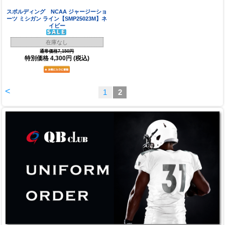
スポルディング NCAA ジャージーショ
ーツ ミシガン ライン【SMP25023M】ネ
イビー
在庫なし
通常価格7,150円
特別価格
4,300円
(税込)
<
1
2