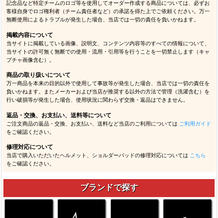
記念品など特定チームのロゴ等を使用してオーダー作成する商品については、必ずお
客様自身でロゴ権利者（チーム責任者など）の承諾を得た上でご依頼ください。万一
無断使用によるトラブルが発生した場合、当店では一切の責任を負いかねます。
掲載内容について
当サイトに掲載している画像、説明文、コンテンツ内容等のすべての情報について、
当サイトの許可無く無断での使用・流用・引用等を行うことを一切禁止します（キャ
プチャ画像含む）。
商品の取り扱いについて
万一商品を本来の目的以外で使用して事故等が発生した場合、当店では一切の責任を
負いかねます。またメーカーおよび当店が推奨する以外の方法で管理（洗濯含む）を
行い破損等が発生した場合、使用状況に関わらず交換・返品はできません。
返品・交換、お支払い、送料等について
ご注文商品の返品・交換、お支払い、送料など当店のご利用については
ご利用ガイド
をご確認ください。
修理対応について
当店で購入いただいたヘルメット、ショルダーパッドの修理対応については
こちら
をご確認ください。
ブランドで探す