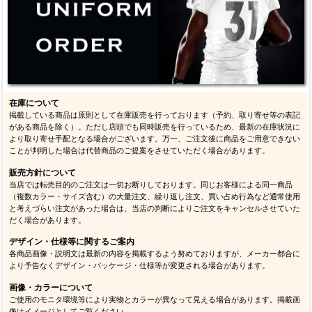
在庫について
掲載している商品は原則として在庫販売を行っております（予約、取り寄せ等の表記
がある商品を除く）。ただし店頭でも同時販売を行っているため、最新の在庫状況に
より取り寄せ手配となる場合がございます。万一、ご注文後に商品をご用意できない
ことが判明した場合は代替商品のご提案をさせていただく場合があります。
販売方針について
当店では転売目的のご注文は一切お断りしております。同じお客様による同一商品
（複数カラー・サイズ含む）の大量注文、繰り返し注文、買い占め行為など通常使用
と考えづらい注文があった場合は、当店の判断によりご注文をキャンセルさせていた
だく場合があります。
デザイン・仕様等に関するご案内
各商品画像・説明文は最新の内容を掲載するよう努めておりますが、メーカー都合に
より予告なくデザイン・パッケージ・仕様等が変更される場合があります。
画像・カラーについて
ご使用のモニタ環境等により実物とカラーが異なって見える場合があります。掲載画
像はイメージとしてご覧ください。