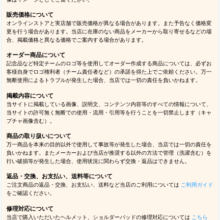
販売価格について
オンラインストアと実店舗で販売価格が異なる場合があります。また予告なく価格変
更を行う場合があります。当店に在庫のない商品をメーカーから取り寄せるなどの場
合、掲載価格と異なる価格でご案内する場合があります。
オーダー商品について
記念品など特定チームのロゴ等を使用してオーダー作成する商品については、必ずお
客様自身でロゴ権利者（チーム責任者など）の承諾を得た上でご依頼ください。万一
無断使用によるトラブルが発生した場合、当店では一切の責任を負いかねます。
掲載内容について
当サイトに掲載している画像、説明文、コンテンツ内容等のすべての情報について、
当サイトの許可無く無断での使用・流用・引用等を行うことを一切禁止します（キャ
プチャ画像含む）。
商品の取り扱いについて
万一商品を本来の目的以外で使用して事故等が発生した場合、当店では一切の責任を
負いかねます。またメーカーおよび当店が推奨する以外の方法で管理（洗濯含む）を
行い破損等が発生した場合、使用状況に関わらず交換・返品はできません。
返品・交換、お支払い、送料等について
ご注文商品の返品・交換、お支払い、送料など当店のご利用については
ご利用ガイド
をご確認ください。
修理対応について
当店で購入いただいたヘルメット、ショルダーパッドの修理対応については
こちら