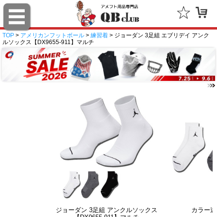
TOP
>
アメリカンフットボール
>
練習着
> ジョーダン 3足組 エブリデイ アンク
ルソックス【DX9655-911】マルチ
ジョーダン 3足組 アンクルソックス
カラー違