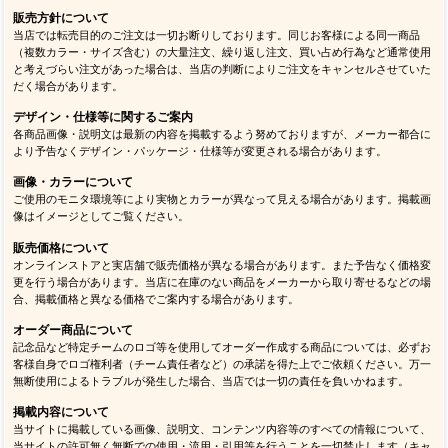
販売方針について
当店では転売目的のご注文は一切お断りしております。同じお客様による同一商品
（複数カラー・サイズ含む）の大量注文、繰り返し注文、買い占め行為など通常使用
と考えづらい注文があった場合は、当店の判断によりご注文をキャンセルさせていた
だく場合があります。
デザイン・仕様等に関するご案内
各商品画像・説明文は最新の内容を掲載するよう努めておりますが、メーカー都合に
より予告なくデザイン・パッケージ・仕様等が変更される場合があります。
画像・カラーについて
ご使用のモニタ環境等により実物とカラーが異なって見える場合があります。掲載画
像はイメージとしてご覧ください。
販売価格について
オンラインストアと実店舗で販売価格が異なる場合があります。また予告なく価格変
更を行う場合があります。当店に在庫のない商品をメーカーから取り寄せるなどの場
合、掲載価格と異なる価格でご案内する場合があります。
オーダー商品について
記念品など特定チームのロゴ等を使用してオーダー作成する商品については、必ずお
客様自身でロゴ権利者（チーム責任者など）の承諾を得た上でご依頼ください。万一
無断使用によるトラブルが発生した場合、当店では一切の責任を負いかねます。
掲載内容について
当サイトに掲載している画像、説明文、コンテンツ内容等のすべての情報について、
当サイトの許可無く無断での使用・流用・引用等を行うことを一切禁止します（キャ