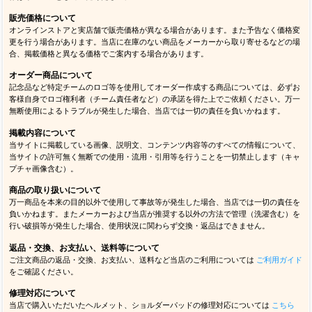
販売価格について
オンラインストアと実店舗で販売価格が異なる場合があります。また予告なく価格変
更を行う場合があります。当店に在庫のない商品をメーカーから取り寄せるなどの場
合、掲載価格と異なる価格でご案内する場合があります。
オーダー商品について
記念品など特定チームのロゴ等を使用してオーダー作成する商品については、必ずお
客様自身でロゴ権利者（チーム責任者など）の承諾を得た上でご依頼ください。万一
無断使用によるトラブルが発生した場合、当店では一切の責任を負いかねます。
掲載内容について
当サイトに掲載している画像、説明文、コンテンツ内容等のすべての情報について、
当サイトの許可無く無断での使用・流用・引用等を行うことを一切禁止します（キャ
プチャ画像含む）。
商品の取り扱いについて
万一商品を本来の目的以外で使用して事故等が発生した場合、当店では一切の責任を
負いかねます。またメーカーおよび当店が推奨する以外の方法で管理（洗濯含む）を
行い破損等が発生した場合、使用状況に関わらず交換・返品はできません。
返品・交換、お支払い、送料等について
ご注文商品の返品・交換、お支払い、送料など当店のご利用については
ご利用ガイド
をご確認ください。
修理対応について
当店で購入いただいたヘルメット、ショルダーパッドの修理対応については
こちら