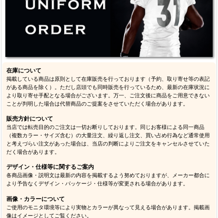
在庫について
掲載している商品は原則として在庫販売を行っております（予約、取り寄せ等の表記
がある商品を除く）。ただし店頭でも同時販売を行っているため、最新の在庫状況に
より取り寄せ手配となる場合がございます。万一、ご注文後に商品をご用意できない
ことが判明した場合は代替商品のご提案をさせていただく場合があります。
販売方針について
当店では転売目的のご注文は一切お断りしております。同じお客様による同一商品
（複数カラー・サイズ含む）の大量注文、繰り返し注文、買い占め行為など通常使用
と考えづらい注文があった場合は、当店の判断によりご注文をキャンセルさせていた
だく場合があります。
デザイン・仕様等に関するご案内
各商品画像・説明文は最新の内容を掲載するよう努めておりますが、メーカー都合に
より予告なくデザイン・パッケージ・仕様等が変更される場合があります。
画像・カラーについて
ご使用のモニタ環境等により実物とカラーが異なって見える場合があります。掲載画
像はイメージとしてご覧ください。