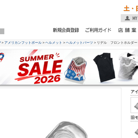
土・
P
>
アメリカンフットボール
>
ヘルメット
>
ヘルメットパーツ
> リデル フロントホルダ
ア
旧