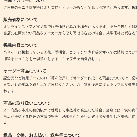
画像・カラーについて
ご使用のモニタ環境等により実物とカラーが異なって見える場合があります。掲
販売価格について
オンラインストアと実店舗で販売価格が異なる場合があります。また予告なく価
当店に在庫のない商品をメーカーから取り寄せるなどの場合、掲載価格と異なる
掲載内容について
当サイトに掲載している画像、説明文、コンテンツ内容等のすべての情報につい
用等を行うことを一切禁止します（キャプチャ画像含む）。
オーダー商品について
記念品など特定チームのロゴ等を使用してオーダー作成する商品については、必
者など）の承諾を得た上でご依頼ください。万一無断使用によるトラブルが発生
ねます。
商品の取り扱いについて
万一商品を本来の目的以外で使用して事故等が発生した場合、当店では一切の責
当店が推奨する以外の方法で管理（洗濯含む）を行い破損等が発生した場合、使
ん。
返品・交換、お支払い、送料等について