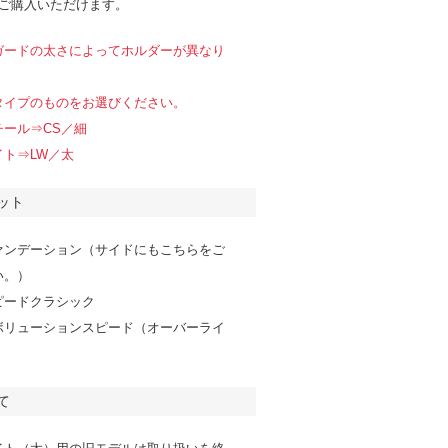
でご購入いただけます。
ガードの太さによってホルダーが異なり
タイプのものをお選びください。
チール⇒CS／細
ト⇒LW／太
ット
ァンデーション（サイドにもこちらをご
い。）
ピードクラシック
ボリューションスピード（オーバーライ
て