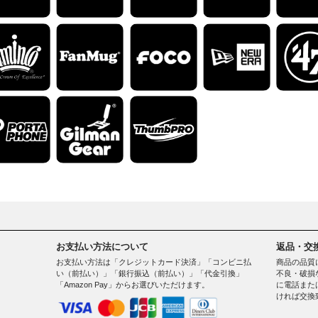
お支払い方法について
返品・交
お支払い方法は「クレジットカード決済」「コンビニ払
商品の品質
い（前払い）」「銀行振込（前払い）」「代金引換」
不良・破損
「Amazon Pay」からお選びいただけます。
に電話また
ければ交換
。