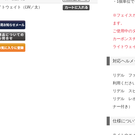
・1個単位
イトウェイト（LW／太）
※フェイス
ます。
ご使用中の
カーボンス
ライトウェイ
対応ヘルメ
リデル フ
利用くださ
リデル ス
リデル レ
ナー付き）
仕様につい