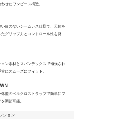
合わせたワンピース構造。
縫い目のないシームレス仕様で、天候を
したグリップ力とコントロール性を発
ション素材とスパンデックスで補強され
手首にスムーズにフィット。
OWN
い薄型のベルクロストラップで簡単にフ
グを調節可能。
ジション