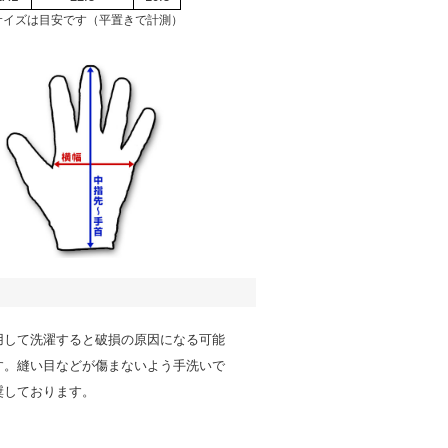
サイズは目安です（平置きで計測）
用して洗濯すると破損の原因になる可能
す。縫い目などが傷まないよう手洗いで
奨しております。