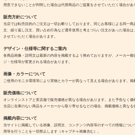
用意できないことが判明した場合は代替商品のご提案をさせていただく場合があ
販売方針について
当店では転売目的のご注文は一切お断りしております。同じお客様による同一商
文、繰り返し注文、買い占め行為など通常使用と考えづらい注文があった場合は
させていただく場合があります。
デザイン・仕様等に関するご案内
各商品画像・説明文は最新の内容を掲載するよう努めておりますが、メーカー都
ジ・仕様等が変更される場合があります。
画像・カラーについて
ご使用のモニタ環境等により実物とカラーが異なって見える場合があります。掲
販売価格について
オンラインストアと実店舗で販売価格が異なる場合があります。また予告なく価
当店に在庫のない商品をメーカーから取り寄せるなどの場合、掲載価格と異なる
掲載内容について
当サイトに掲載している画像、説明文、コンテンツ内容等のすべての情報につい
用等を行うことを一切禁止します（キャプチャ画像含む）。