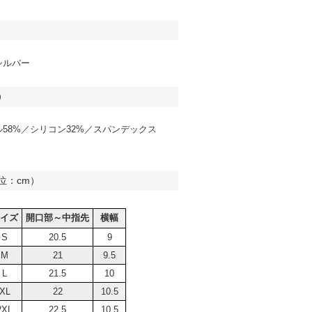
シルバー
）
58%／シリコン32%／スパンデックス
位：cm）
イズ
開口部～中指先
横幅
S
20.5
9
M
21
9.5
L
21.5
10
XL
22
10.5
2XL
22.5
10.5