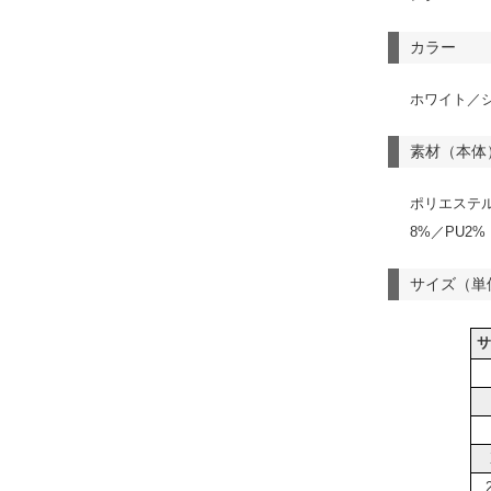
カラー
ホワイト／
素材（本体
ポリエステル
8%／PU2%
サイズ（単
サ