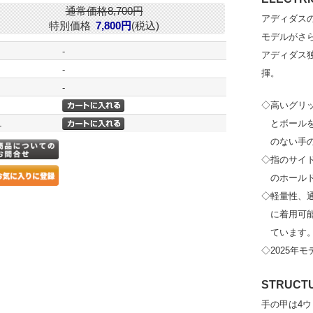
通常価格8,700円
アディダス
特別価格
7,800円
(税込)
モデルがさ
-
アディダス
-
揮。
-
◇高いグリッ
L
とボール
のない手
◇指のサイド
のホール
◇軽量性、
に着用可
ています
◇2025年モ
STRUCT
手の甲は4