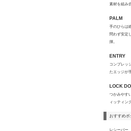
素材を組み
PALM
手のひらは
問わず安定
揮。
ENTRY
コンプレッ
たエッジが
LOCK D
つかみやす
ィッティン
おすすめポ
レシーバー