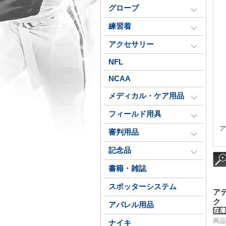
グローブ
練習着
アクセサリー
NFL
NCAA
メディカル・ケア用品
フィールド用具
ア
審判用品
記念品
書籍・雑誌
スポッターシステム
ア
ク
アパレル用品
商品
ナイキ