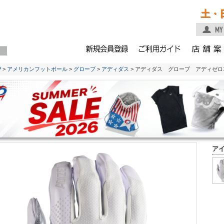
土・
P
>
アメリカンフットボール
>
グローブ
>
アディダス
> アディダス グローブ アディゼロ
ア