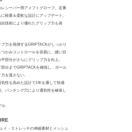
のレシーバー用アメフトグローブ。定番
らに軽量＆柔軟な設計にアップデート。
独自技術により優れたグリップ力も発
プ力を発揮するGRIPTACKがしっかり
をつかみコントロールを容易に。縫い目
の平部分がさらにグリップ力を向上。
部分までGRIPTACKを補強し、ボール
ド力を逃さない。
通気性を高めた設計で1年を通して快適
能。パンチング穴により通気性を確保し
。
デル
URE
ウェイ・ストレッチの伸縮素材とメッシュ