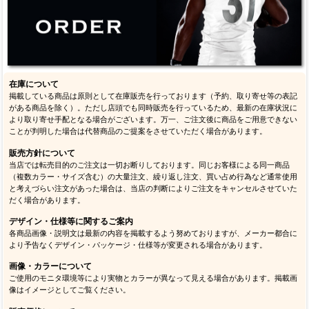
在庫について
掲載している商品は原則として在庫販売を行っております（予約、取り寄せ等の表記
がある商品を除く）。ただし店頭でも同時販売を行っているため、最新の在庫状況に
より取り寄せ手配となる場合がございます。万一、ご注文後に商品をご用意できない
ことが判明した場合は代替商品のご提案をさせていただく場合があります。
販売方針について
当店では転売目的のご注文は一切お断りしております。同じお客様による同一商品
（複数カラー・サイズ含む）の大量注文、繰り返し注文、買い占め行為など通常使用
と考えづらい注文があった場合は、当店の判断によりご注文をキャンセルさせていた
だく場合があります。
デザイン・仕様等に関するご案内
各商品画像・説明文は最新の内容を掲載するよう努めておりますが、メーカー都合に
より予告なくデザイン・パッケージ・仕様等が変更される場合があります。
画像・カラーについて
ご使用のモニタ環境等により実物とカラーが異なって見える場合があります。掲載画
像はイメージとしてご覧ください。