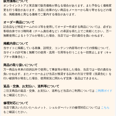
販売価格について
オンラインストアと実店舗で販売価格が異なる場合があります。また予告なく価格変
更を行う場合があります。当店に在庫のない商品をメーカーから取り寄せるなどの場
合、掲載価格と異なる価格でご案内する場合があります。
オーダー商品について
記念品など特定チームのロゴ等を使用してオーダー作成する商品については、必ずお
客様自身でロゴ権利者（チーム責任者など）の承諾を得た上でご依頼ください。万一
無断使用によるトラブルが発生した場合、当店では一切の責任を負いかねます。
掲載内容について
当サイトに掲載している画像、説明文、コンテンツ内容等のすべての情報について、
当サイトの許可無く無断での使用・流用・引用等を行うことを一切禁止します（キャ
プチャ画像含む）。
商品の取り扱いについて
万一商品を本来の目的以外で使用して事故等が発生した場合、当店では一切の責任を
負いかねます。またメーカーおよび当店が推奨する以外の方法で管理（洗濯含む）を
行い破損等が発生した場合、使用状況に関わらず交換・返品はできません。
返品・交換、お支払い、送料等について
ご注文商品の返品・交換、お支払い、送料など当店のご利用については
ご利用ガイド
をご確認ください。
修理対応について
当店で購入いただいたヘルメット、ショルダーパッドの修理対応については
こちら
をご確認ください。