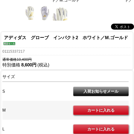
ト／M.ゴールド
ト／
アディダス グローブ インパクト2 ホワイト／M.ゴールド
01115337217
通常価格10,400円
特別価格
8,600円
(税込)
サイズ
S
M
L