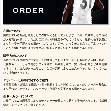
在庫について
掲載している商品は原則として在庫販売を行っております（予約、取り寄せ等の表記
がある商品を除く）。ただし店頭でも同時販売を行っているため、最新の在庫状況に
より取り寄せ手配となる場合がございます。万一、ご注文後に商品をご用意できない
ことが判明した場合は代替商品のご提案をさせていただく場合があります。
販売方針について
当店では転売目的のご注文は一切お断りしております。同じお客様による同一商品
（複数カラー・サイズ含む）の大量注文、繰り返し注文、買い占め行為など通常使用
と考えづらい注文があった場合は、当店の判断によりご注文をキャンセルさせていた
だく場合があります。
デザイン・仕様等に関するご案内
各商品画像・説明文は最新の内容を掲載するよう努めておりますが、メーカー都合に
より予告なくデザイン・パッケージ・仕様等が変更される場合があります。
画像・カラーについて
ご使用のモニタ環境等により実物とカラーが異なって見える場合があります。掲載画
像はイメージとしてご覧ください。