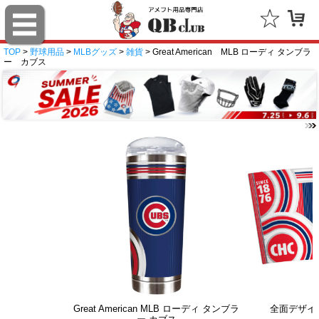
TOP
>
野球用品
>
MLBグッズ
>
雑貨
> Great American MLB ローディ タンブラ
ー カブス
Great American MLB ローディ タンブラ
全面デザイ