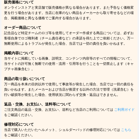
販売価格について
オンラインストアと実店舗で販売価格が異なる場合があります。また予告なく価格変
更を行う場合があります。当店に在庫のない商品をメーカーから取り寄せるなどの場
合、掲載価格と異なる価格でご案内する場合があります。
オーダー商品について
記念品など特定チームのロゴ等を使用してオーダー作成する商品については、必ずお
客様自身でロゴ権利者（チーム責任者など）の承諾を得た上でご依頼ください。万一
無断使用によるトラブルが発生した場合、当店では一切の責任を負いかねます。
掲載内容について
当サイトに掲載している画像、説明文、コンテンツ内容等のすべての情報について、
当サイトの許可無く無断での使用・流用・引用等を行うことを一切禁止します（キャ
プチャ画像含む）。
商品の取り扱いについて
万一商品を本来の目的以外で使用して事故等が発生した場合、当店では一切の責任を
負いかねます。またメーカーおよび当店が推奨する以外の方法で管理（洗濯含む）を
行い破損等が発生した場合、使用状況に関わらず交換・返品はできません。
返品・交換、お支払い、送料等について
ご注文商品の返品・交換、お支払い、送料など当店のご利用については
ご利用ガイド
をご確認ください。
修理対応について
当店で購入いただいたヘルメット、ショルダーパッドの修理対応については
こちら
をご確認ください。