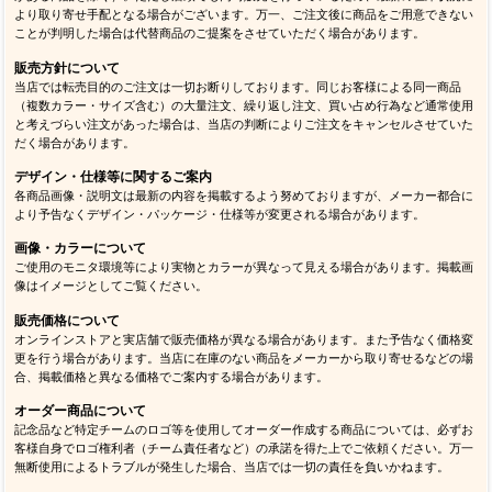
より取り寄せ手配となる場合がございます。万一、ご注文後に商品をご用意できない
ことが判明した場合は代替商品のご提案をさせていただく場合があります。
販売方針について
当店では転売目的のご注文は一切お断りしております。同じお客様による同一商品
（複数カラー・サイズ含む）の大量注文、繰り返し注文、買い占め行為など通常使用
と考えづらい注文があった場合は、当店の判断によりご注文をキャンセルさせていた
だく場合があります。
デザイン・仕様等に関するご案内
各商品画像・説明文は最新の内容を掲載するよう努めておりますが、メーカー都合に
より予告なくデザイン・パッケージ・仕様等が変更される場合があります。
画像・カラーについて
ご使用のモニタ環境等により実物とカラーが異なって見える場合があります。掲載画
像はイメージとしてご覧ください。
販売価格について
オンラインストアと実店舗で販売価格が異なる場合があります。また予告なく価格変
更を行う場合があります。当店に在庫のない商品をメーカーから取り寄せるなどの場
合、掲載価格と異なる価格でご案内する場合があります。
オーダー商品について
記念品など特定チームのロゴ等を使用してオーダー作成する商品については、必ずお
客様自身でロゴ権利者（チーム責任者など）の承諾を得た上でご依頼ください。万一
無断使用によるトラブルが発生した場合、当店では一切の責任を負いかねます。