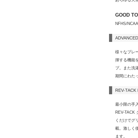
GOOD TO
NFHS/N
ADVANCED
様々なプレ
揮する機能
プ。また洗
期間にわた
REV-TACK
最小限の手
REV-TA
くだけでグ
載。激しく
ます。