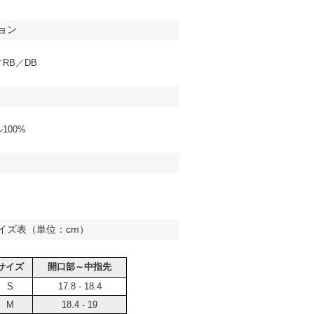
ョン
RB／DB
100%
イズ表（単位：cm）
サイズ
開口部～中指先
S
17.8 - 18.4
M
18.4 - 19