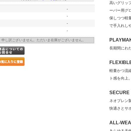
高いグリッ
-
ーバー用グ
-
保しつつ軽
-
で手入れし
-
PLAYMA
申し訳ございません。ただいま在庫がございません。
長期間にわ
FLEXIBL
軽量かつ流
ト感を向上
SECURE 
ネオプレン
快適さとサ
ALL-WE
あらゆる天