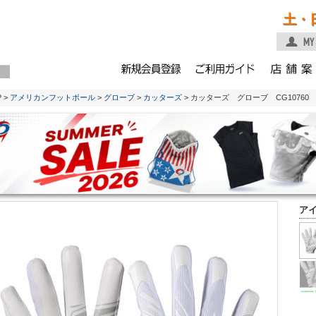
土・
P
>
アメリカンフットボール
>
グローブ
>
カッターズ
> カッターズ グローブ CG1076
ア