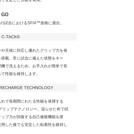
 GO
CAAの試合におけるSFIA™規格に適合。
 C-TACK®
ーや天候に対応し優れたグリップ力を発
を搭載。常に試合に備えた状態をキー
濯機で洗えるため、お手入れが簡単で長
って性能を維持します。
 RECHARGE TECHNOLOGY
入れで長期間にわたる性能を発揮する
CK グリップテクノロジー。湿らせた布で拭
リップ力が回復する自己修復機能を搭
使用した後でも安定した粘着性を維持し