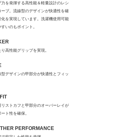
プ力を発揮する高性能＆軽量設計のレシ
ローブ。流線型のデザインが快適性を確
量化を実現しています。洗濯機使用可能
やすいのもポイント。
KER
たり高性能グリップを実現。
E
線型デザインの甲部分が快適性とフィッ
。
FIT
製リストカフと甲部分のオーバーレイが
ポート性を確保。
ATHER PERFORMANCE
候で安定した性能を発揮。