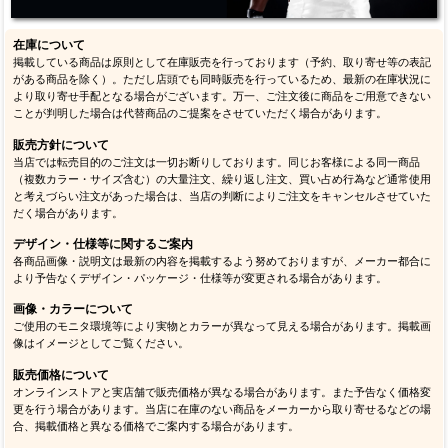
在庫について
掲載している商品は原則として在庫販売を行っております（予約、取り寄せ等の表記
がある商品を除く）。ただし店頭でも同時販売を行っているため、最新の在庫状況に
より取り寄せ手配となる場合がございます。万一、ご注文後に商品をご用意できない
ことが判明した場合は代替商品のご提案をさせていただく場合があります。
販売方針について
当店では転売目的のご注文は一切お断りしております。同じお客様による同一商品
（複数カラー・サイズ含む）の大量注文、繰り返し注文、買い占め行為など通常使用
と考えづらい注文があった場合は、当店の判断によりご注文をキャンセルさせていた
だく場合があります。
デザイン・仕様等に関するご案内
各商品画像・説明文は最新の内容を掲載するよう努めておりますが、メーカー都合に
より予告なくデザイン・パッケージ・仕様等が変更される場合があります。
画像・カラーについて
ご使用のモニタ環境等により実物とカラーが異なって見える場合があります。掲載画
像はイメージとしてご覧ください。
販売価格について
オンラインストアと実店舗で販売価格が異なる場合があります。また予告なく価格変
更を行う場合があります。当店に在庫のない商品をメーカーから取り寄せるなどの場
合、掲載価格と異なる価格でご案内する場合があります。