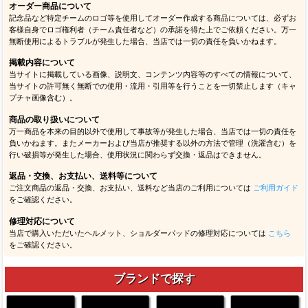
オーダー商品について
記念品など特定チームのロゴ等を使用してオーダー作成する商品については、必ずお
客様自身でロゴ権利者（チーム責任者など）の承諾を得た上でご依頼ください。万一
無断使用によるトラブルが発生した場合、当店では一切の責任を負いかねます。
掲載内容について
当サイトに掲載している画像、説明文、コンテンツ内容等のすべての情報について、
当サイトの許可無く無断での使用・流用・引用等を行うことを一切禁止します（キャ
プチャ画像含む）。
商品の取り扱いについて
万一商品を本来の目的以外で使用して事故等が発生した場合、当店では一切の責任を
負いかねます。またメーカーおよび当店が推奨する以外の方法で管理（洗濯含む）を
行い破損等が発生した場合、使用状況に関わらず交換・返品はできません。
返品・交換、お支払い、送料等について
ご注文商品の返品・交換、お支払い、送料など当店のご利用については
ご利用ガイド
をご確認ください。
修理対応について
当店で購入いただいたヘルメット、ショルダーパッドの修理対応については
こちら
をご確認ください。
ブランドで探す