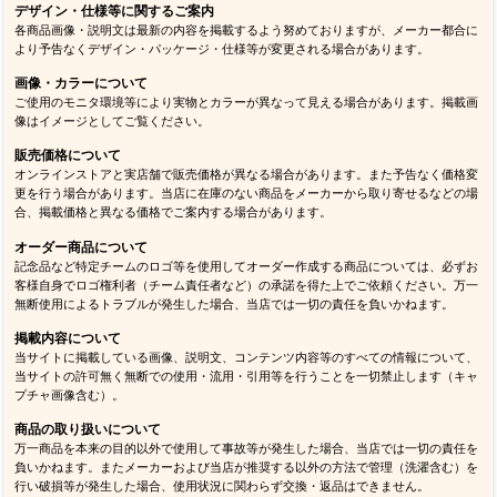
デザイン・仕様等に関するご案内
各商品画像・説明文は最新の内容を掲載するよう努めておりますが、メーカー都合に
より予告なくデザイン・パッケージ・仕様等が変更される場合があります。
画像・カラーについて
ご使用のモニタ環境等により実物とカラーが異なって見える場合があります。掲載画
像はイメージとしてご覧ください。
販売価格について
オンラインストアと実店舗で販売価格が異なる場合があります。また予告なく価格変
更を行う場合があります。当店に在庫のない商品をメーカーから取り寄せるなどの場
合、掲載価格と異なる価格でご案内する場合があります。
オーダー商品について
記念品など特定チームのロゴ等を使用してオーダー作成する商品については、必ずお
客様自身でロゴ権利者（チーム責任者など）の承諾を得た上でご依頼ください。万一
無断使用によるトラブルが発生した場合、当店では一切の責任を負いかねます。
掲載内容について
当サイトに掲載している画像、説明文、コンテンツ内容等のすべての情報について、
当サイトの許可無く無断での使用・流用・引用等を行うことを一切禁止します（キャ
プチャ画像含む）。
商品の取り扱いについて
万一商品を本来の目的以外で使用して事故等が発生した場合、当店では一切の責任を
負いかねます。またメーカーおよび当店が推奨する以外の方法で管理（洗濯含む）を
行い破損等が発生した場合、使用状況に関わらず交換・返品はできません。