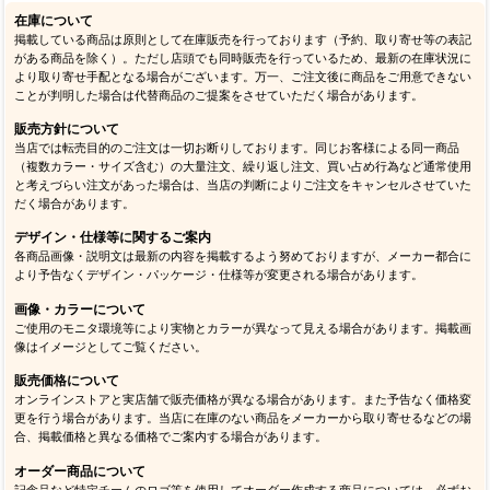
在庫について
掲載している商品は原則として在庫販売を行っております（予約、取り寄せ等の表記
がある商品を除く）。ただし店頭でも同時販売を行っているため、最新の在庫状況に
より取り寄せ手配となる場合がございます。万一、ご注文後に商品をご用意できない
ことが判明した場合は代替商品のご提案をさせていただく場合があります。
販売方針について
当店では転売目的のご注文は一切お断りしております。同じお客様による同一商品
（複数カラー・サイズ含む）の大量注文、繰り返し注文、買い占め行為など通常使用
と考えづらい注文があった場合は、当店の判断によりご注文をキャンセルさせていた
だく場合があります。
デザイン・仕様等に関するご案内
各商品画像・説明文は最新の内容を掲載するよう努めておりますが、メーカー都合に
より予告なくデザイン・パッケージ・仕様等が変更される場合があります。
画像・カラーについて
ご使用のモニタ環境等により実物とカラーが異なって見える場合があります。掲載画
像はイメージとしてご覧ください。
販売価格について
オンラインストアと実店舗で販売価格が異なる場合があります。また予告なく価格変
更を行う場合があります。当店に在庫のない商品をメーカーから取り寄せるなどの場
合、掲載価格と異なる価格でご案内する場合があります。
オーダー商品について
記念品など特定チームのロゴ等を使用してオーダー作成する商品については、必ずお