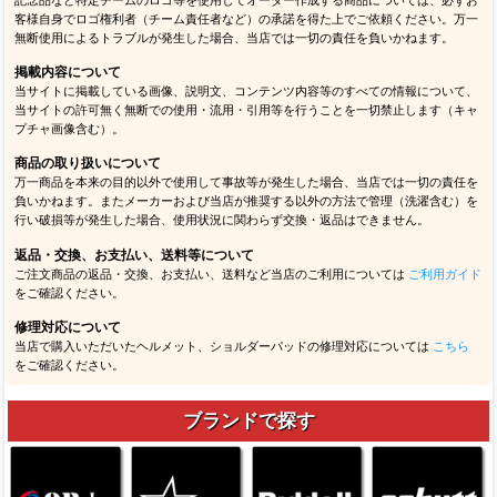
客様自身でロゴ権利者（チーム責任者など）の承諾を得た上でご依頼ください。万一
無断使用によるトラブルが発生した場合、当店では一切の責任を負いかねます。
掲載内容について
当サイトに掲載している画像、説明文、コンテンツ内容等のすべての情報について、
当サイトの許可無く無断での使用・流用・引用等を行うことを一切禁止します（キャ
プチャ画像含む）。
商品の取り扱いについて
万一商品を本来の目的以外で使用して事故等が発生した場合、当店では一切の責任を
負いかねます。またメーカーおよび当店が推奨する以外の方法で管理（洗濯含む）を
行い破損等が発生した場合、使用状況に関わらず交換・返品はできません。
返品・交換、お支払い、送料等について
ご注文商品の返品・交換、お支払い、送料など当店のご利用については
ご利用ガイド
をご確認ください。
修理対応について
当店で購入いただいたヘルメット、ショルダーパッドの修理対応については
こちら
をご確認ください。
ブランドで探す