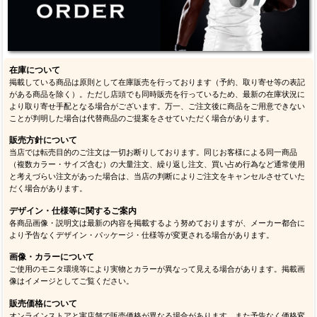
在庫について
掲載している商品は原則として在庫販売を行っております（予約、取り寄せ等の表記
がある商品を除く）。ただし店頭でも同時販売を行っているため、最新の在庫状況に
より取り寄せ手配となる場合がございます。万一、ご注文後に商品をご用意できない
ことが判明した場合は代替商品のご提案をさせていただく場合があります。
販売方針について
当店では転売目的のご注文は一切お断りしております。同じお客様による同一商品
（複数カラー・サイズ含む）の大量注文、繰り返し注文、買い占め行為など通常使用
と考えづらい注文があった場合は、当店の判断によりご注文をキャンセルさせていた
だく場合があります。
デザイン・仕様等に関するご案内
各商品画像・説明文は最新の内容を掲載するよう努めておりますが、メーカー都合に
より予告なくデザイン・パッケージ・仕様等が変更される場合があります。
画像・カラーについて
ご使用のモニタ環境等により実物とカラーが異なって見える場合があります。掲載画
像はイメージとしてご覧ください。
販売価格について
オンラインストアと実店舗で販売価格が異なる場合があります。また予告なく価格変