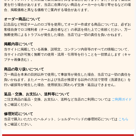
更を行う場合があります。当店に在庫のない商品をメーカーから取り寄せるなどの場
合、掲載価格と異なる価格でご案内する場合があります。
オーダー商品について
記念品など特定チームのロゴ等を使用してオーダー作成する商品については、必ずお
客様自身でロゴ権利者（チーム責任者など）の承諾を得た上でご依頼ください。万一
無断使用によるトラブルが発生した場合、当店では一切の責任を負いかねます。
掲載内容について
当サイトに掲載している画像、説明文、コンテンツ内容等のすべての情報について、
当サイトの許可無く無断での使用・流用・引用等を行うことを一切禁止します（キャ
プチャ画像含む）。
商品の取り扱いについて
万一商品を本来の目的以外で使用して事故等が発生した場合、当店では一切の責任を
負いかねます。またメーカーおよび当店が推奨する以外の方法で管理（洗濯含む）を
行い破損等が発生した場合、使用状況に関わらず交換・返品はできません。
返品・交換、お支払い、送料等について
ご注文商品の返品・交換、お支払い、送料など当店のご利用については
ご利用ガイド
をご確認ください。
修理対応について
当店で購入いただいたヘルメット、ショルダーパッドの修理対応については
こちら
をご確認ください。