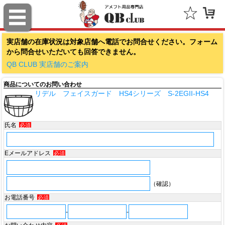
ファナティクス（Fanatics）
実店舗の在庫状況は対象店舗へ電話でお問合せください。フォーム
アウトドアキャップ（Outdoor Cap Company）
から問合せいただいても回答できません。
スポルディング（SPALDING）
QB CLUB 実店舗のご案内
商品についてのお問い合わせ
ミッチェル＆ネス（Mitchell & Ness）
リデル フェイスガード HS4シリーズ S-2EGII-HS4
ポータフォン（PORTAPHONE）
氏名
必須
ギルマンギア（Gilman Gear）
サムプロ（ThumbPRO）
Eメールアドレス
必須
すべて
（確認）
お電話番号
必須
-
-