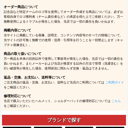
オーダー商品について
記念品など特定チームのロゴ等を使用してオーダー作成する商品については、必ずお
客様自身でロゴ権利者（チーム責任者など）の承諾を得た上でご依頼ください。万一
無断使用によるトラブルが発生した場合、当店では一切の責任を負いかねます。
掲載内容について
当サイトに掲載している画像、説明文、コンテンツ内容等のすべての情報について、
当サイトの許可無く無断での使用・流用・引用等を行うことを一切禁止します（キャ
プチャ画像含む）。
商品の取り扱いについて
万一商品を本来の目的以外で使用して事故等が発生した場合、当店では一切の責任を
負いかねます。またメーカーおよび当店が推奨する以外の方法で管理（洗濯含む）を
行い破損等が発生した場合、使用状況に関わらず交換・返品はできません。
返品・交換、お支払い、送料等について
ご注文商品の返品・交換、お支払い、送料など当店のご利用については
ご利用ガイド
をご確認ください。
修理対応について
当店で購入いただいたヘルメット、ショルダーパッドの修理対応については
こちら
をご確認ください。
ブランドで探す