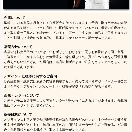
在庫について
掲載している商品は原則として在庫販売を行っております（予約、取り寄せ等の表記
がある商品を除く）。ただし店頭でも同時販売を行っているため、最新の在庫状況に
より取り寄せ手配となる場合がございます。万一、ご注文後に商品をご用意できない
ことが判明した場合は代替商品のご提案をさせていただく場合があります。
販売方針について
当店では転売目的のご注文は一切お断りしております。同じお客様による同一商品
（複数カラー・サイズ含む）の大量注文、繰り返し注文、買い占め行為など通常使用
と考えづらい注文があった場合は、当店の判断によりご注文をキャンセルさせていた
だく場合があります。
デザイン・仕様等に関するご案内
各商品画像・説明文は最新の内容を掲載するよう努めておりますが、メーカー都合に
より予告なくデザイン・パッケージ・仕様等が変更される場合があります。
画像・カラーについて
ご使用のモニタ環境等により実物とカラーが異なって見える場合があります。掲載画
像はイメージとしてご覧ください。
販売価格について
オンラインストアと実店舗で販売価格が異なる場合があります。また予告なく価格変
更を行う場合があります。当店に在庫のない商品をメーカーから取り寄せるなどの場
合、掲載価格と異なる価格でご案内する場合があります。