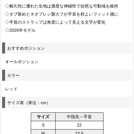
◇耐久性に優れた生地は適度な伸縮性で自然な可動域を維持
◇タブ留めとネオプレン製カフが手首を程よいフィット感に
◇手首のストラップは角度によって見える文字が変化
◇2026年モデル
おすすめポジション
オールポジション
カラー
レッド
サイズ表（単位：cm）
サイズ
中指先～手首
S
22
M
22.5