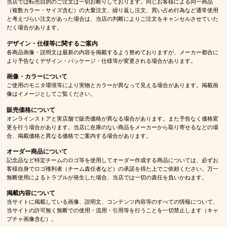
当店では転売目的のご注文は一切お断りしております。同じお客様による同一商品
（複数カラー・サイズ含む）の大量注文、繰り返し注文、買い占め行為など通常使用
と考えづらい注文があった場合は、当店の判断によりご注文をキャンセルさせていた
だく場合があります。
デザイン・仕様等に関するご案内
各商品画像・説明文は最新の内容を掲載するよう努めておりますが、メーカー都合に
より予告なくデザイン・パッケージ・仕様等が変更される場合があります。
画像・カラーについて
ご使用のモニタ環境等により実物とカラーが異なって見える場合があります。掲載画
像はイメージとしてご覧ください。
販売価格について
オンラインストアと実店舗で販売価格が異なる場合があります。また予告なく価格変
更を行う場合があります。当店に在庫のない商品をメーカーから取り寄せるなどの場
合、掲載価格と異なる価格でご案内する場合があります。
オーダー商品について
記念品など特定チームのロゴ等を使用してオーダー作成する商品については、必ずお
客様自身でロゴ権利者（チーム責任者など）の承諾を得た上でご依頼ください。万一
無断使用によるトラブルが発生した場合、当店では一切の責任を負いかねます。
掲載内容について
当サイトに掲載している画像、説明文、コンテンツ内容等のすべての情報について、
当サイトの許可無く無断での使用・流用・引用等を行うことを一切禁止します（キャ
プチャ画像含む）。