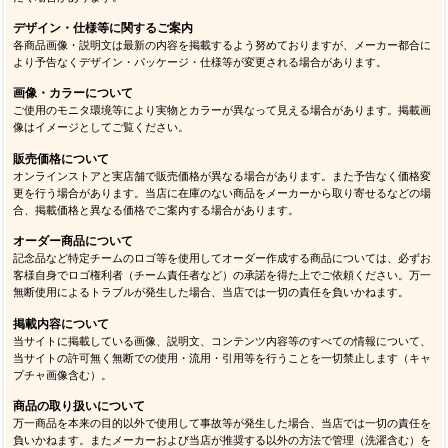
デザイン・仕様等に関するご案内
各商品画像・説明文は最新の内容を掲載するよう努めておりますが、メーカー都合に
より予告なくデザイン・パッケージ・仕様等が変更される場合があります。
画像・カラーについて
ご使用のモニタ環境等により実物とカラーが異なって見える場合があります。掲載画
像はイメージとしてご覧ください。
販売価格について
オンラインストアと実店舗で販売価格が異なる場合があります。また予告なく価格変
更を行う場合があります。当店に在庫のない商品をメーカーから取り寄せるなどの場
合、掲載価格と異なる価格でご案内する場合があります。
オーダー商品について
記念品など特定チームのロゴ等を使用してオーダー作成する商品については、必ずお
客様自身でロゴ権利者（チーム責任者など）の承諾を得た上でご依頼ください。万一
無断使用によるトラブルが発生した場合、当店では一切の責任を負いかねます。
掲載内容について
当サイトに掲載している画像、説明文、コンテンツ内容等のすべての情報について、
当サイトの許可無く無断での使用・流用・引用等を行うことを一切禁止します（キャ
プチャ画像含む）。
商品の取り扱いについて
万一商品を本来の目的以外で使用して事故等が発生した場合、当店では一切の責任を
負いかねます。またメーカーおよび当店が推奨する以外の方法で管理（洗濯含む）を