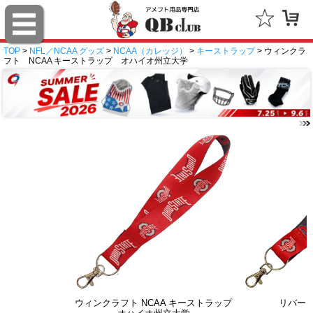
TOP
>
NFL／NCAA グッズ
>
NCAA（カレッジ）
>
キーストラップ
> ウィンクラ
フト NCAA キーストラップ オハイオ州立大学
ウィンクラフト NCAA キーストラップ
リバー