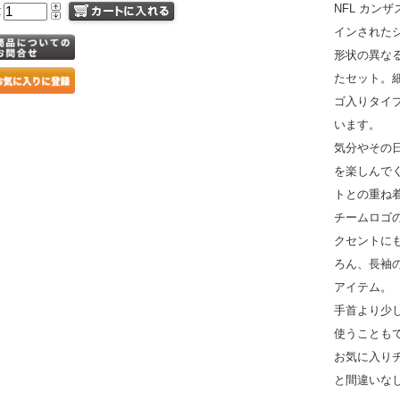
NFL カン
量
インされた
形状の異な
たセット。
ゴ入りタイ
います。
気分やその
を楽しんで
トとの重ね
チームロゴ
クセントに
ろん、長袖
アイテム。
手首より少
使うことも
お気に入り
と間違いな