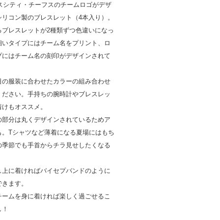
ザスシティ・チーフスのチームロゴがデザ
シリコン製のブレスレット（4本入り）。
るブレスレットが2種類ずつ色違いになっ
細いタイプにはチーム名をプリント、ロ
プにはチーム名の刻印がデザインされて
日の服装に合わせたカラーの組み合わせ
ください。手持ちの腕時計やブレスレッ
着けもオススメ。
の部分は丸くデザインされているためア
も。Tシャツなど薄着になる夏場にはもち
の季節でも手首からチラ見せしたくなる
し上に着ければバイセプバンドのように
できます。
チームを身に着ければ楽しく過ごせるこ
し！