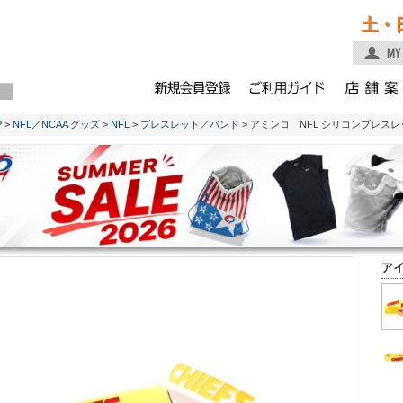
土・
P
>
NFL／NCAA グッズ
>
NFL
>
ブレスレット／バンド
> アミンコ NFL シリコンブレス
ア