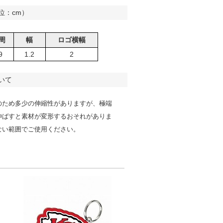
位：cm）
周
幅
ロゴ横幅
9
1.2
2
いて
のため多少の伸縮性がありますが、極端
伸ばすと素材が変形するおそれがありま
ない範囲でご使用ください。