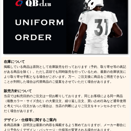
在庫について
掲載している商品は原則として在庫販売を行っております（予約、取り寄せ等の表記
がある商品を除く）。ただし店頭でも同時販売を行っているため、最新の在庫状況に
より取り寄せ手配となる場合がございます。万一、ご注文後に商品をご用意できない
ことが判明した場合は代替商品のご提案をさせていただく場合があります。
販売方針について
当店では転売目的のご注文は一切お断りしております。同じお客様による同一商品
（複数カラー・サイズ含む）の大量注文、繰り返し注文、買い占め行為など通常使用
と考えづらい注文があった場合は、当店の判断によりご注文をキャンセルさせていた
だく場合があります。
デザイン・仕様等に関するご案内
各商品画像・説明文は最新の内容を掲載するよう努めておりますが、メーカー都合に
より予告なくデザイン・パッケージ・仕様等が変更される場合があります。