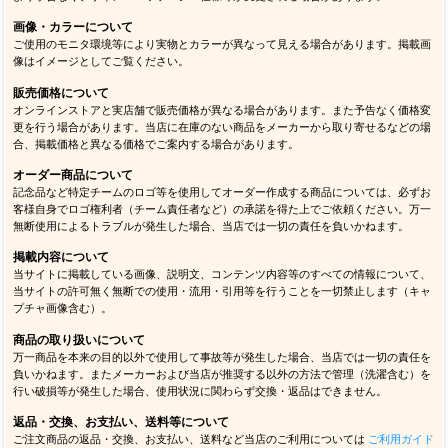
画像・カラーについて
ご使用のモニタ環境等により実物とカラーが異なって見える場合があります。掲載画
像はイメージとしてご覧ください。
販売価格について
オンラインストアと実店舗で販売価格が異なる場合があります。また予告なく価格変
更を行う場合があります。当店に在庫のない商品をメーカーから取り寄せるなどの場
合、掲載価格と異なる価格でご案内する場合があります。
オーダー商品について
記念品など特定チームのロゴ等を使用してオーダー作成する商品については、必ずお
客様自身でロゴ権利者（チーム責任者など）の承諾を得た上でご依頼ください。万一
無断使用によるトラブルが発生した場合、当店では一切の責任を負いかねます。
掲載内容について
当サイトに掲載している画像、説明文、コンテンツ内容等のすべての情報について、
当サイトの許可無く無断での使用・流用・引用等を行うことを一切禁止します（キャ
プチャ画像含む）。
商品の取り扱いについて
万一商品を本来の目的以外で使用して事故等が発生した場合、当店では一切の責任を
負いかねます。またメーカーおよび当店が推奨する以外の方法で管理（洗濯含む）を
行い破損等が発生した場合、使用状況に関わらず交換・返品はできません。
返品・交換、お支払い、送料等について
ご注文商品の返品・交換、お支払い、送料など当店のご利用については
ご利用ガイド