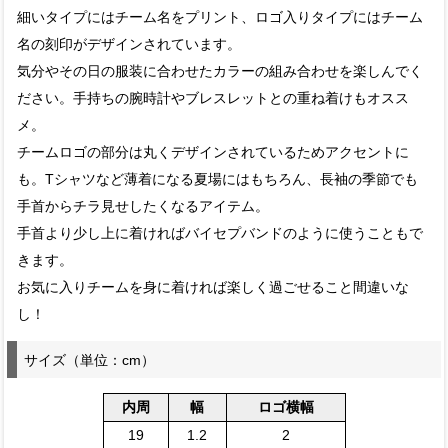
細いタイプにはチーム名をプリント、ロゴ入りタイプにはチーム
名の刻印がデザインされています。
気分やその日の服装に合わせたカラーの組み合わせを楽しんでく
ださい。手持ちの腕時計やブレスレットとの重ね着けもオスス
メ。
チームロゴの部分は丸くデザインされているためアクセントに
も。Tシャツなど薄着になる夏場にはもちろん、長袖の季節でも
手首からチラ見せしたくなるアイテム。
手首より少し上に着ければバイセプバンドのように使うこともで
きます。
お気に入りチームを身に着ければ楽しく過ごせること間違いな
し！
サイズ（単位：cm）
内周
幅
ロゴ横幅
19
1.2
2