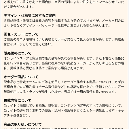
と考えづらい注文があった場合は、当店の判断によりご注文をキャンセルさせていた
だく場合があります。
デザイン・仕様等に関するご案内
各商品画像・説明文は最新の内容を掲載するよう努めておりますが、メーカー都合に
より予告なくデザイン・パッケージ・仕様等が変更される場合があります。
画像・カラーについて
ご使用のモニタ環境等により実物とカラーが異なって見える場合があります。掲載画
像はイメージとしてご覧ください。
販売価格について
オンラインストアと実店舗で販売価格が異なる場合があります。また予告なく価格変
更を行う場合があります。当店に在庫のない商品をメーカーから取り寄せるなどの場
合、掲載価格と異なる価格でご案内する場合があります。
オーダー商品について
記念品など特定チームのロゴ等を使用してオーダー作成する商品については、必ずお
客様自身でロゴ権利者（チーム責任者など）の承諾を得た上でご依頼ください。万一
無断使用によるトラブルが発生した場合、当店では一切の責任を負いかねます。
掲載内容について
当サイトに掲載している画像、説明文、コンテンツ内容等のすべての情報について、
当サイトの許可無く無断での使用・流用・引用等を行うことを一切禁止します（キャ
プチャ画像含む）。
商品の取り扱いについて