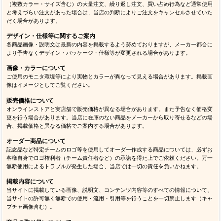
（複数カラー・サイズ含む）の大量注文、繰り返し注文、買い占め行為など通常使用
と考えづらい注文があった場合は、当店の判断によりご注文をキャンセルさせていた
だく場合があります。
デザイン・仕様等に関するご案内
各商品画像・説明文は最新の内容を掲載するよう努めておりますが、メーカー都合に
より予告なくデザイン・パッケージ・仕様等が変更される場合があります。
画像・カラーについて
ご使用のモニタ環境等により実物とカラーが異なって見える場合があります。掲載画
像はイメージとしてご覧ください。
販売価格について
オンラインストアと実店舗で販売価格が異なる場合があります。また予告なく価格変
更を行う場合があります。当店に在庫のない商品をメーカーから取り寄せるなどの場
合、掲載価格と異なる価格でご案内する場合があります。
オーダー商品について
記念品など特定チームのロゴ等を使用してオーダー作成する商品については、必ずお
客様自身でロゴ権利者（チーム責任者など）の承諾を得た上でご依頼ください。万一
無断使用によるトラブルが発生した場合、当店では一切の責任を負いかねます。
掲載内容について
当サイトに掲載している画像、説明文、コンテンツ内容等のすべての情報について、
当サイトの許可無く無断での使用・流用・引用等を行うことを一切禁止します（キャ
プチャ画像含む）。