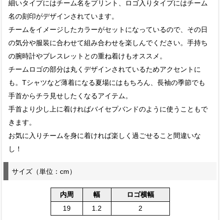
細いタイプにはチーム名をプリント、ロゴ入りタイプにはチーム
名の刻印がデザインされています。
チームをイメージしたカラーがセットになっているので、その日
の気分や服装に合わせて組み合わせを楽しんでください。手持ち
の腕時計やブレスレットとの重ね着けもオススメ。
チームロゴの部分は丸くデザインされているためアクセントに
も。Tシャツなど薄着になる夏場にはもちろん、長袖の季節でも
手首からチラ見せしたくなるアイテム。
手首より少し上に着ければバイセプバンドのように使うこともで
きます。
お気に入りチームを身に着ければ楽しく過ごせること間違いな
し！
サイズ（単位：cm）
内周
幅
ロゴ横幅
19
1.2
2